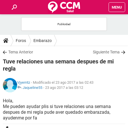
MENU
INICIO
FOROS
Foros
Embarazo
SALUD
Tema Anterior
Siguiente Tema
Tuve relaciones una semana despues de mi
FAMILIA
regla
NUTRICIÓN
Vjyemtz
- Modificado el 23 ago 2017 a las 02:43
Jaqueline55
-
23 ago 2017 a las 03:12
BIENESTAR
Hola,
Me pueden ayudar plis si tuve relaciones una semana
SEXUALIDAD
despues de mi regla pude aver quedado embarazada,
ayudenme por fa
GLOSARIO