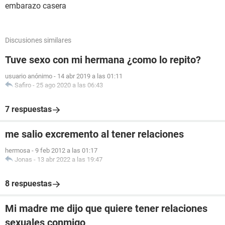
embarazo casera
Discusiones similares
Tuve sexo con mi hermana ¿como lo repito?
usuario anónimo
-
14 abr 2019 a las 01:11
Safiro
-
25 ago 2020 a las 06:43
7 respuestas
me salio excremento al tener relaciones
hermosa
-
9 feb 2012 a las 01:17
Jonas
-
13 abr 2022 a las 19:47
8 respuestas
Mi madre me dijo que quiere tener relaciones
sexuales conmigo