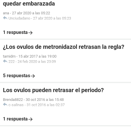
quedar embarazada
ana
-
27 abr 2020 a las 05:22
Unciudadano
-
27 abr 2020 a las 05:23
1 respuesta
¿Los ovulos de metronidazol retrasan la regla?
tamidm
-
15 abr 2017 a las 19:00
222
-
24 feb 2020 a las 23:09
5 respuestas
Los ovulos pueden retrasar el periodo?
Brenda8822
-
30 oct 2016 a las 15:48
c-salinas
-
31 oct 2016 a las 02:37
1 respuesta