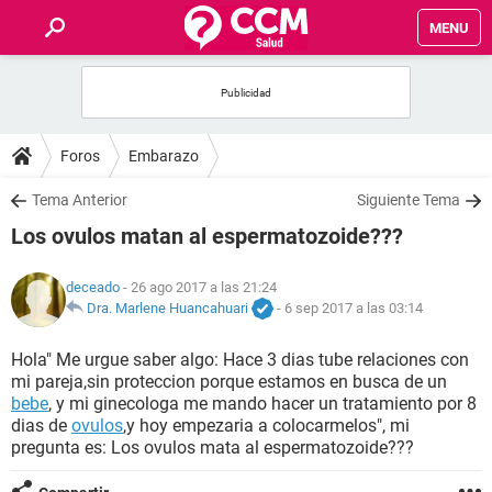
MENU
INICIO
FOROS
Foros
Embarazo
SALUD
Tema Anterior
Siguiente Tema
Los ovulos matan al espermatozoide???
FAMILIA
deceado
- 26 ago 2017 a las 21:24
NUTRICIÓN
Dra. Marlene Huancahuari
-
6 sep 2017 a las 03:14
Hola" Me urgue saber algo: Hace 3 dias tube relaciones con
BIENESTAR
mi pareja,sin proteccion porque estamos en busca de un
bebe
, y mi ginecologa me mando hacer un tratamiento por 8
SEXUALIDAD
dias de
ovulos
,y hoy empezaria a colocarmelos", mi
pregunta es: Los ovulos mata al espermatozoide???
GLOSARIO