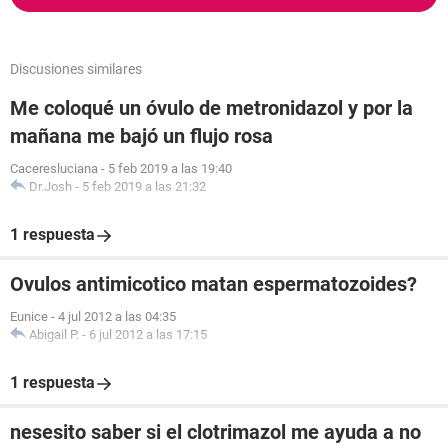
Discusiones similares
Me coloqué un óvulo de metronidazol y por la
mañana me bajó un flujo rosa
Caceresluciana
-
5 feb 2019 a las 19:40
Dr.Josh
-
5 feb 2019 a las 21:32
1 respuesta
Ovulos antimicotico matan espermatozoides?
Eunice
-
4 jul 2012 a las 04:35
Abigail P.
-
6 jul 2012 a las 17:15
1 respuesta
nesesito saber si el clotrimazol me ayuda a no