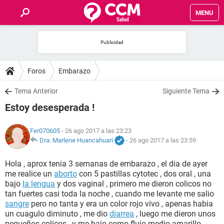
MENU
INICIO
FOROS
Foros
Embarazo
SALUD
Tema Anterior
Siguiente Tema
Estoy desesperada !
FAMILIA
Fer070605
- 26 ago 2017 a las 23:23
NUTRICIÓN
Dra. Marlene Huancahuari
-
26 ago 2017 a las 23:59
Hola , aprox tenia 3 semanas de embarazo , el dia de ayer
BIENESTAR
me realice un
aborto
con 5 pastillas cytotec , dos oral , una
bajo
la lengua
y dos vaginal , primero me dieron colicos no
SEXUALIDAD
tan fuertes casi toda la noche , cuando me levante me salio
sangre
pero no tanta y era un color rojo vivo , apenas habia
un cuagulo diminuto , me dio
diarrea
, luego me dieron unos
GLOSARIO
pequeños colicos , y me bajo como flujo medio amarillo ,