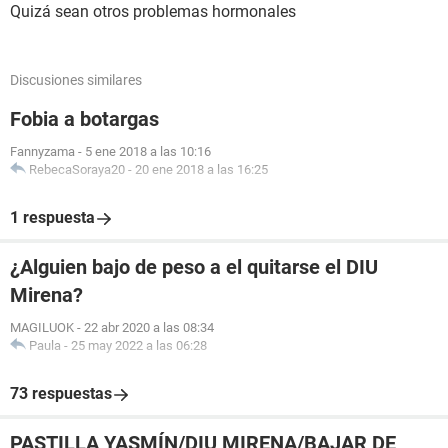
Quizá sean otros problemas hormonales
Discusiones similares
Fobia a botargas
Fannyzama
-
5 ene 2018 a las 10:16
RebecaSoraya20
-
20 ene 2018 a las 16:25
1 respuesta
¿Alguien bajo de peso a el quitarse el DIU
Mirena?
MAGILUOK
-
22 abr 2020 a las 08:34
Paula
-
25 may 2022 a las 06:28
73 respuestas
PASTILLA YASMÍN/DIU MIRENA/BAJAR DE