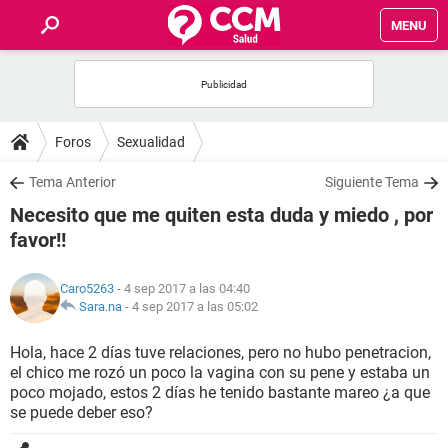
MENU
INICIO
FOROS
Foros
Sexualidad
SALUD
Tema Anterior
Siguiente Tema
Necesito que me quiten esta duda y miedo , por
FAMILIA
favor!!
NUTRICIÓN
Caro5263
- 4 sep 2017 a las 04:40
Sara.na
-
4 sep 2017 a las 05:02
BIENESTAR
Hola, hace 2 días tuve relaciones, pero no hubo penetracion,
el chico me rozó un poco la vagina con su pene y estaba un
SEXUALIDAD
poco mojado, estos 2 días he tenido bastante mareo ¿a que
se puede deber eso?
GLOSARIO