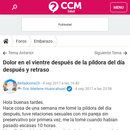
MENU
INICIO
FOROS
Foros
Embarazo
SALUD
Tema Anterior
Siguiente Tema
Dolor en el vientre después de la píldora del día
FAMILIA
después y retraso
NUTRICIÓN
Belladonna23
- 4 sep 2017 a las 16:40
Dra. Marlene Huancahuari
-
4 sep 2017 a las 23:58
BIENESTAR
Hola buenas tardes.
Hace cosa de una semana me tomé la píldora del día
SEXUALIDAD
después, tuve relaciones sexuales con mi pareja sin
preservativo por primera vez, me la tomé cuando habían
pasado escasas 10 horas.
GLOSARIO