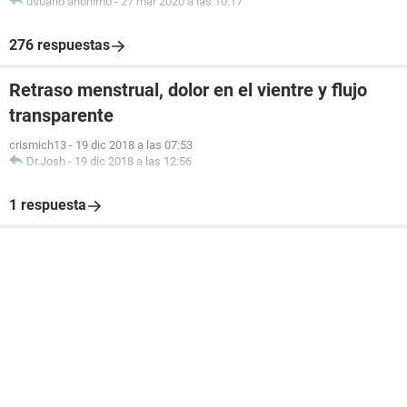
usuario anónimo
-
27 mar 2020 a las 10:17
276 respuestas
Retraso menstrual, dolor en el vientre y flujo
transparente
crismich13
-
19 dic 2018 a las 07:53
Dr.Josh
-
19 dic 2018 a las 12:56
1 respuesta