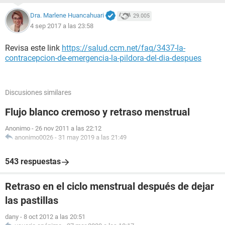
Dra. Marlene Huancahuari
29.005
4 sep 2017 a las 23:58
Revisa este link
https://salud.ccm.net/faq/3437-la-
contracepcion-de-emergencia-la-pildora-del-dia-despues
Discusiones similares
Flujo blanco cremoso y retraso menstrual
Anonimo
-
26 nov 2011 a las 22:12
anonimo0026
-
31 may 2019 a las 21:49
543 respuestas
Retraso en el ciclo menstrual después de dejar
las pastillas
dany
-
8 oct 2012 a las 20:51