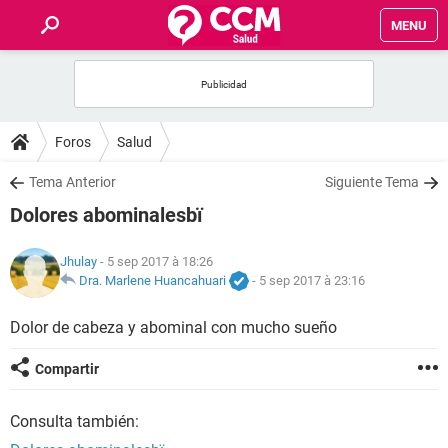
MENU
INICIO
FORUMS
Foros
Salud
SALUD
Tema Anterior
Siguiente Tema
Dolores abominalesbï
FAMILIA
Jhulay
- 5 sep 2017 à 18:26
NUTRICIÓN
Dra. Marlene Huancahuari
-
5 sep 2017 à 23:16
Dolor de cabeza y abominal con mucho sueño
BIENESTAR
Compartir
SEXUALIDAD
Consulta también:
GLOSARIO