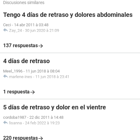
Discusiones similares
Tengo 4 días de retraso y dolores abdominales
Ceci
-
14 abr 2011 à 03:48
Zay_24
-
30 jun 2020 à 21:09
137 respuestas
4 días de retraso
Meel_1996
-
11 jun 2018 à 08:04
marlene-ines
-
11 jun 2018 à 23:41
1 respuesta
5 días de retraso y dolor en el vientre
cordoba1987
-
22 dic 2011 à 14:48
lisanna
-
24 feb 2022 à 19:23
220 respuestas