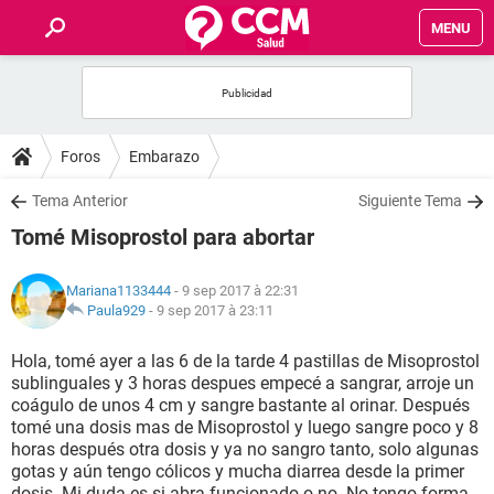
MENU
INICIO
FORUMS
Foros
Embarazo
SALUD
Tema Anterior
Siguiente Tema
Tomé Misoprostol para abortar
FAMILIA
Mariana1133444
- 9 sep 2017 à 22:31
NUTRICIÓN
Paula929
-
9 sep 2017 à 23:11
Hola, tomé ayer a las 6 de la tarde 4 pastillas de Misoprostol
BIENESTAR
sublinguales y 3 horas despues empecé a sangrar, arroje un
coágulo de unos 4 cm y sangre bastante al orinar. Después
SEXUALIDAD
tomé una dosis mas de Misoprostol y luego sangre poco y 8
horas después otra dosis y ya no sangro tanto, solo algunas
gotas y aún tengo cólicos y mucha diarrea desde la primer
GLOSARIO
dosis. Mi duda es si abra funcionado o no. No tengo forma