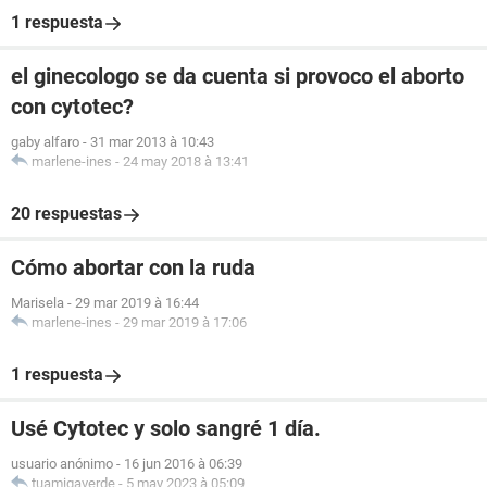
1 respuesta
el ginecologo se da cuenta si provoco el aborto
con cytotec?
gaby alfaro
-
31 mar 2013 à 10:43
marlene-ines
-
24 may 2018 à 13:41
20 respuestas
Cómo abortar con la ruda
Marisela
-
29 mar 2019 à 16:44
marlene-ines
-
29 mar 2019 à 17:06
1 respuesta
Usé Cytotec y solo sangré 1 día.
usuario anónimo
-
16 jun 2016 à 06:39
tuamigaverde
-
5 may 2023 à 05:09