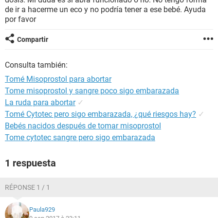
de ir a hacerme un eco y no podría tener a ese bebé. Ayuda
por favor
Compartir
Consulta también:
Tomé Misoprostol para abortar
Tome misoprostol y sangre poco sigo embarazada
La ruda para abortar
✓
Tomé Cytotec pero sigo embarazada, ¿qué riesgos hay?
✓
Bebés nacidos después de tomar misoprostol
Tome cytotec sangre pero sigo embarazada
1 respuesta
RÉPONSE 1 / 1
Paula929