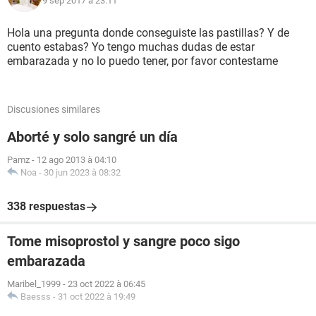
9 sep 2017 à 23:11
Hola una pregunta donde conseguiste las pastillas? Y de
cuento estabas? Yo tengo muchas dudas de estar
embarazada y no lo puedo tener, por favor contestame
Discusiones similares
Aborté y solo sangré un día
Pamz
-
12 ago 2013 à 04:10
Noa
-
30 jun 2023 à 08:32
338 respuestas
Tome misoprostol y sangre poco sigo
embarazada
Maribel_1999
-
23 oct 2022 à 06:45
Baesss
-
31 oct 2022 à 19:49