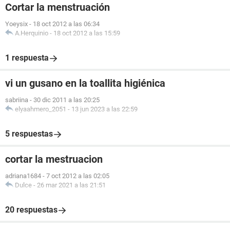
Cortar la menstruación
Yoeysix
-
18 oct 2012 a las 06:34
A.Herquinio
-
18 oct 2012 a las 15:59
1 respuesta
vi un gusano en la toallita higiénica
sabriina
-
30 dic 2011 a las 20:25
elyaahmero_2051
-
13 jun 2023 a las 22:59
5 respuestas
cortar la mestruacion
adriana1684
-
7 oct 2012 a las 02:05
Dulce
-
26 mar 2021 a las 21:51
20 respuestas