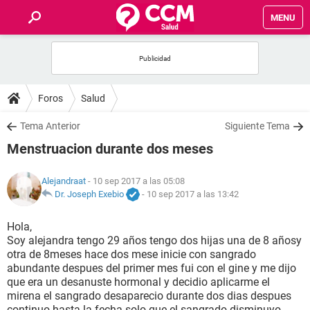
MENU
INICIO
FOROS
Foros
Salud
SALUD
Tema Anterior
Siguiente Tema
Menstruacion durante dos meses
FAMILIA
Alejandraat
- 10 sep 2017 a las 05:08
NUTRICIÓN
Dr. Joseph Exebio
-
10 sep 2017 a las 13:42
Hola,
BIENESTAR
Soy alejandra tengo 29 años tengo dos hijas una de 8 añosy
otra de 8meses hace dos mese inicie con sangrado
SEXUALIDAD
abundante despues del primer mes fui con el gine y me dijo
que era un desanuste hormonal y decidio aplicarme el
mirena el sangrado desaparecio durante dos dias despues
GLOSARIO
continuo hasta la fecha solo que el sangrado disminuyo