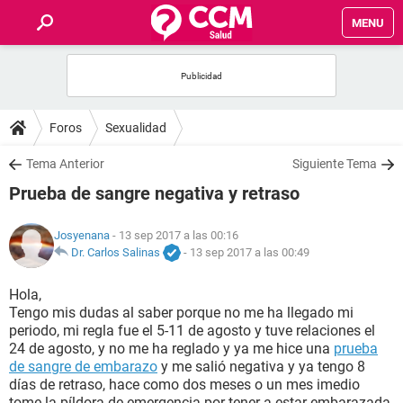
MENU
INICIO
FOROS
Foros
Sexualidad
SALUD
Tema Anterior
Siguiente Tema
Prueba de sangre negativa y retraso
FAMILIA
Josyenana
- 13 sep 2017 a las 00:16
NUTRICIÓN
Dr. Carlos Salinas
-
13 sep 2017 a las 00:49
Hola,
BIENESTAR
Tengo mis dudas al saber porque no me ha llegado mi
periodo, mi regla fue el 5-11 de agosto y tuve relaciones el
SEXUALIDAD
24 de agosto, y no me ha reglado y ya me hice una
prueba
de sangre de embarazo
y me salió negativa y ya tengo 8
días de retraso, hace como dos meses o un mes imedio
GLOSARIO
tome la píldora de emergencia por tener a estar embarazada,