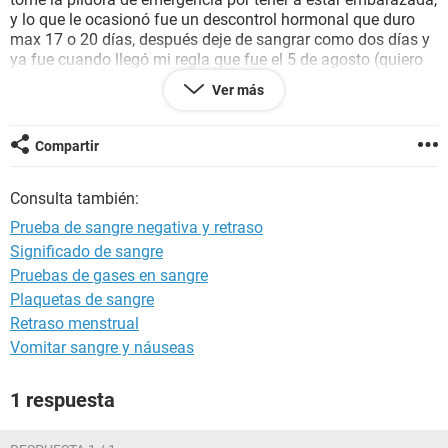
y lo que le ocasionó fue un descontrol hormonal que duro
max 17 o 20 días, después deje de sangrar como dos días y
ya fue cuando llegó mi regla que fue el 5 de agosto (quiero
decir que este año tome 2 píldoras de emergencia en
Ver más
diferente mes, el año pasado tome 3), entonces mi ciclo es
de 30 días, soy muy irregular desde la primer píldora que
tome, tengo una semana imedia con mis cólicos que son los
Compartir
pechos sensibles y a ratos me dan dolieres en la columna
(así son mis cólicos), y siento cómo un dolor muy fuerte
Consulta también:
arriba de mi vejiga, entre el medio del abdomen.
Que podría tener, necesito respuestas
Prueba de sangre negativa y retraso
Significado de sangre
Pruebas de gases en sangre
Plaquetas de sangre
Retraso menstrual
Vomitar sangre y náuseas
1 respuesta