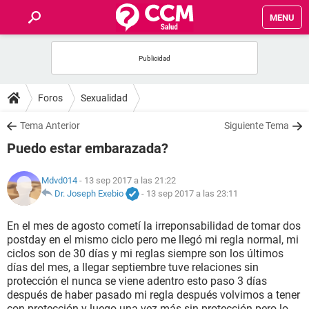
MENU
INICIO
FOROS
Foros
Sexualidad
SALUD
Tema Anterior
Siguiente Tema
Puedo estar embarazada?
FAMILIA
Mdvd014
- 13 sep 2017 a las 21:22
NUTRICIÓN
Dr. Joseph Exebio
-
13 sep 2017 a las 23:11
En el mes de agosto cometí la irreponsabilidad de tomar dos
BIENESTAR
postday en el mismo ciclo pero me llegó mi regla normal, mi
ciclos son de 30 días y mi reglas siempre son los últimos
SEXUALIDAD
días del mes, a llegar septiembre tuve relaciones sin
protección el nunca se viene adentro esto paso 3 días
después de haber pasado mi regla después volvimos a tener
GLOSARIO
con protección y luego una vez más sin protección pero lo