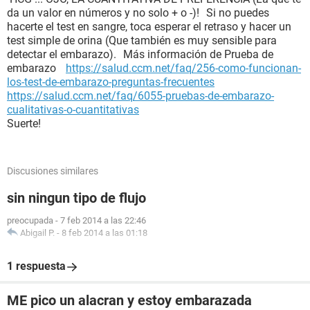
da un valor en números y no solo + o -)! Si no puedes
hacerte el test en sangre, toca esperar el retraso y hacer un
test simple de orina (Que también es muy sensible para
detectar el embarazo). Más información de Prueba de
embarazo
https://salud.ccm.net/faq/256-como-funcionan-
los-test-de-embarazo-preguntas-frecuentes
https://salud.ccm.net/faq/6055-pruebas-de-embarazo-
cualitativas-o-cuantitativas
Suerte!
Discusiones similares
sin ningun tipo de flujo
preocupada
-
7 feb 2014 a las 22:46
Abigail P.
-
8 feb 2014 a las 01:18
1 respuesta
ME pico un alacran y estoy embarazada