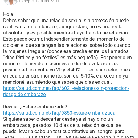
13 sep 2017 a las 23:11
Hola!
Debes saber que una relación sexual sin protección puede
conllevar a un embarazo, aunque claro, no es una regla
absoluta… y es posible mientras haya habido penetración.
Esto puede ocurrir, independientemente del momento del
ciclo en el que se tengan las relaciones, sobre todo cuando
la mujer es irregular (donde esa brecha entre los llamados
¨días fértiles y no fértiles¨ es más pequeña). Por ponerlo en
número… teniendo relaciones en día de ovulación las
posibilidad son entre en 20 y el 40% … Teniendo relaciones
en cualquier otro momento, son del 5-10%, claro, como ya
mencioné, asumiendo que sabes que días es cual.
https://salud.ccm.net/faq/6021-relaciones-sin-proteccion-
riesgo-de-embarazo
Revisa: ¿Estaré embarazada?
https://salud.ccm.net/faq/9853-estare-embarazada
Si quiere saber o descartar desde ya si hay o no un
embarazada, pasados 10 días de tu relación sexual se
puede llevar a cabo un test cuantitativo en sangre para
HCG ... OJO, LA CUANTITATIVA DE PREFERENCIA (La que te