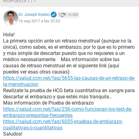
RESPUESTA 1 / 1
Dr. Joseph Exebio
16.358
16 sep 2017 a las 20:53
Hola!
La primera opción ante un retraso menstrual (aunque no la
única), como sabes, es el embarazo, por lo que es lo primero
y más simple de descartar puesto que no requieres a un
médico necesariamente. Más información sobre las
causas de retraso menstrual en el siguiente link (aquí
puedes ver esas otras causas):
https://salud.ccm.net/faq/5655-las-causas-de-un-retraso-de-
la-menstruacion
Realízate la prueba de HCG beta cuantitativa en sangre para
descartar el embarazo y que estés más tranquila…
Más información de Prueba de embarazo
https://salud.ccm.net/faq/256-como-funcionan-los-test-de-
embarazo-preguntas-frecuentes
https://salud.ccm.net/faq/6055-pruebas-de-embarazo-
cualitativas-o-cuantitativas
Saludos!