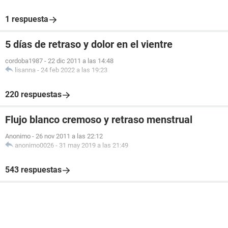
1 respuesta
5 días de retraso y dolor en el vientre
cordoba1987
-
22 dic 2011 a las 14:48
lisanna
-
24 feb 2022 a las 19:23
220 respuestas
Flujo blanco cremoso y retraso menstrual
Anonimo
-
26 nov 2011 a las 22:12
anonimo0026
-
31 may 2019 a las 21:49
543 respuestas