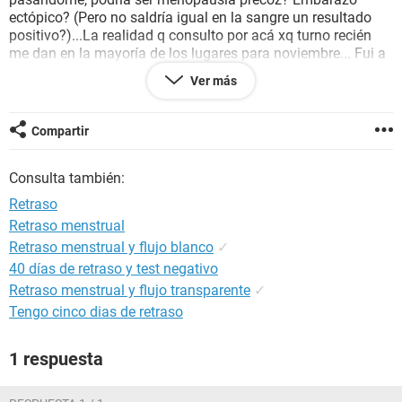
ectópico? (Pero no saldría igual en la sangre un resultado
positivo?)...La realidad q consulto por acá xq turno recién
me dan en la mayoría de los lugares para noviembre... Fui a
una guardia gineco y no me dicen nada solo esperar, tuve
Ver más
que rogar para q me hagan de sangre mas o menos...espero
me puedan orientar! Gracias.
Compartir
Consulta también:
Retraso
Retraso menstrual
Retraso menstrual y flujo blanco
✓
40 días de retraso y test negativo
Retraso menstrual y flujo transparente
✓
Tengo cinco dias de retraso
1 respuesta