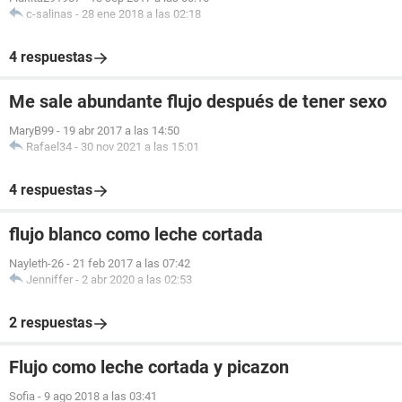
c-salinas
-
28 ene 2018 a las 02:18
4 respuestas
Me sale abundante flujo después de tener sexo
MaryB99
-
19 abr 2017 a las 14:50
Rafael34
-
30 nov 2021 a las 15:01
4 respuestas
flujo blanco como leche cortada
Nayleth-26
-
21 feb 2017 a las 07:42
Jenniffer
-
2 abr 2020 a las 02:53
2 respuestas
Flujo como leche cortada y picazon
Sofia
-
9 ago 2018 a las 03:41