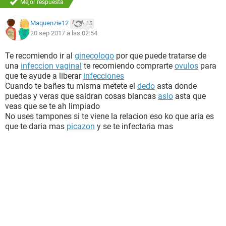
Mejor respuesta
Maquenzie12
15
20 sep 2017 a las 02:54
Te recomiendo ir al
ginecologo
por que puede tratarse de
una
infeccion vaginal
te recomiendo comprarte
ovulos
para
que te ayude a liberar
infecciones
Cuando te bañes tu misma metete el
dedo
asta donde
puedas y veras que saldran cosas blancas
aslo
asta que
veas que se te ah limpiado
No uses tampones si te viene la relacion eso ko que aria es
que te daria mas
picazon
y se te infectaria mas