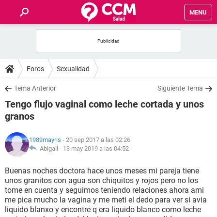
MENU
INICIO
FOROS
Foros
Sexualidad
SALUD
Tema Anterior
Siguiente Tema
Tengo flujo vaginal como leche cortada y unos
FAMILIA
granos
NUTRICIÓN
1989mayris
- 20 sep 2017 a las 02:26
Abigail -
13 may 2019 a las 04:52
BIENESTAR
Buenas noches doctora hace unos meses mi pareja tiene
unos granitos con agua son chiquitos y rojos pero no los
SEXUALIDAD
tome en cuenta y seguimos teniendo relaciones ahora ami
me pica mucho la vagina y me meti el dedo para ver si avia
liquido blanxo y encontre q era liquido blanco como leche
GLOSARIO