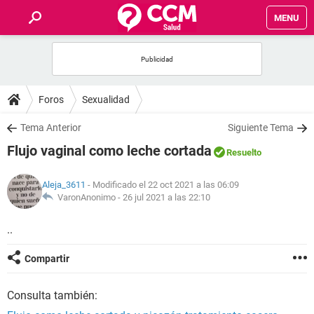
MENU
INICIO
FOROS
Foros
Sexualidad
SALUD
Tema Anterior
Siguiente Tema
Flujo vaginal como leche cortada
Resuelto
FAMILIA
Aleja_3611
- Modificado el 22 oct 2021 a las 06:09
NUTRICIÓN
VaronAnonimo -
26 jul 2021 a las 22:10
..
BIENESTAR
Compartir
SEXUALIDAD
Consulta también:
GLOSARIO