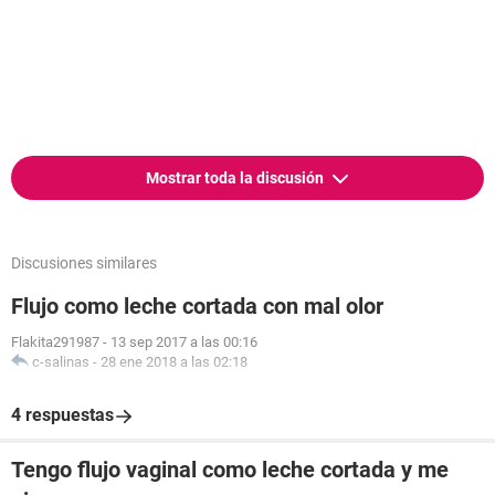
Mostrar toda la discusión
Discusiones similares
Flujo como leche cortada con mal olor
Flakita291987
-
13 sep 2017 a las 00:16
c-salinas
-
28 ene 2018 a las 02:18
4 respuestas
Tengo flujo vaginal como leche cortada y me