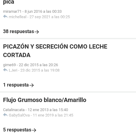
pica
miramar71
-
8 jun 2016 a las 00:33
michelleal
-
27 sep 2021 a las 00:25
38 respuestas
PICAZÓN Y SECRECIÓN COMO LECHE
CORTADA
gime69
-
22 dic 2015 a las 20:26
LJeri
-
23 dic 2015 a las 19:08
1 respuesta
Flujo Grumoso blanco/Amarillo
Catalinacata
-
12 ene 2013 a las 15:40
GabySalOva
-
11 ene 2019 a las 21:45
5 respuestas