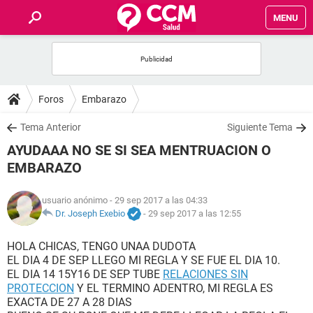
MENU
INICIO
FOROS
Foros
Embarazo
SALUD
Tema Anterior
Siguiente Tema
AYUDAAA NO SE SI SEA MENTRUACION O
FAMILIA
EMBARAZO
NUTRICIÓN
usuario anónimo
- 29 sep 2017 a las 04:33
Dr. Joseph Exebio
-
29 sep 2017 a las 12:55
BIENESTAR
HOLA CHICAS, TENGO UNAA DUDOTA
EL DIA 4 DE SEP LLEGO MI REGLA Y SE FUE EL DIA 10.
SEXUALIDAD
EL DIA 14 15Y16 DE SEP TUBE
RELACIONES SIN
PROTECCION
Y EL TERMINO ADENTRO, MI REGLA ES
EXACTA DE 27 A 28 DIAS
GLOSARIO