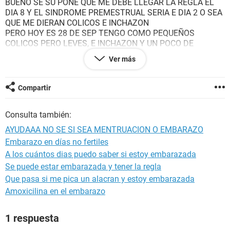
BUENO SE SU PONE QUE ME DEBE LLEGAR LA REGLA EL
DIA 8 Y EL SINDROME PREMESTRUAL SERIA E DIA 2 O SEA
QUE ME DIERAN COLICOS E INCHAZON
PERO HOY ES 28 DE SEP TENGO COMO PEQUEÑOS
COLICOS PERO LEVES, E INCHAZON Y UN POCO DE
MOLESTIA EN LOS PECHOS, HACE DOS DIAS ME SALIO UN
Ver más
LIQUIDO BLANCO DE LOS PECHOS COMO LECHE,
TENGO DUDAS PUEDO ESTAR EMBARAZADA O ES
NORMAL O ES MUY PRONTO!!
Compartir
Consulta también:
AYUDAAA NO SE SI SEA MENTRUACION O EMBARAZO
Embarazo en días no fertiles
A los cuántos dias puedo saber si estoy embarazada
Se puede estar embarazada y tener la regla
Que pasa si me pica un alacran y estoy embarazada
Amoxicilina en el embarazo
1 respuesta