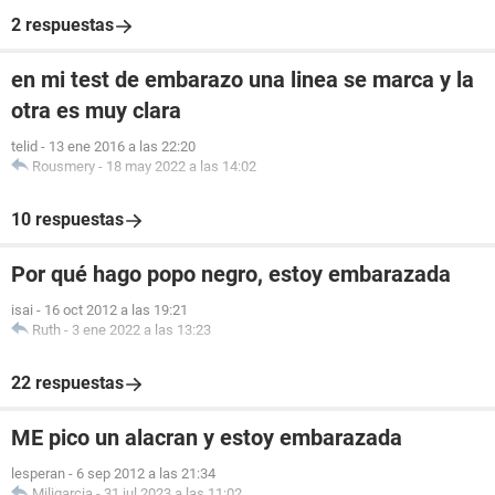
2 respuestas
en mi test de embarazo una linea se marca y la
otra es muy clara
telid
-
13 ene 2016 a las 22:20
Rousmery
-
18 may 2022 a las 14:02
10 respuestas
Por qué hago popo negro, estoy embarazada
isai
-
16 oct 2012 a las 19:21
Ruth
-
3 ene 2022 a las 13:23
22 respuestas
ME pico un alacran y estoy embarazada
lesperan
-
6 sep 2012 a las 21:34
Miligarcia
-
31 jul 2023 a las 11:02