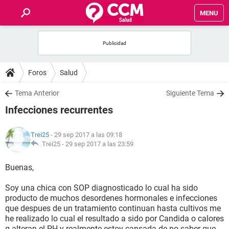
MENU
INICIO
FOROS
Foros
Salud
SALUD
Tema Anterior
Siguiente Tema
Infecciones recurrentes
FAMILIA
Trei25
- 29 sep 2017 a las 09:18
NUTRICIÓN
Trei25 -
29 sep 2017 a las 23:59
Buenas,
BIENESTAR
Soy una chica con SOP diagnosticado lo cual ha sido
SEXUALIDAD
producto de muchos desordenes hormonales e infecciones
que despues de un tratamiento continuan hasta cultivos me
he realizado lo cual el resultado a sido por Candida o calores
GLOSARIO
q alteran el PH y realmente estoy cansada de no saber que