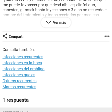
me puede favorecer por que desd albisec, clinfol duo,
canesten, gitrasek hasta inyecciones x 3 dias no recuerdo el
nombre del tratamiento y todos recetados por medicos
profesionales pero al final me alivian talvz 15 dias como
Ver más
mucho y siguen los sintomas y se que depende del
tratamiento se vuelve mas resistente el hongo o bacteria.
Por favor algun consejo seria de gran ayuda, gracias.
Compartir
Consulta también:
Infecciones recurrentes
Infecciones en la boca
Infecciones del ombligo
Infecciones que es
Oxiuros recurrentes
Mareos recurrentes
1 respuesta