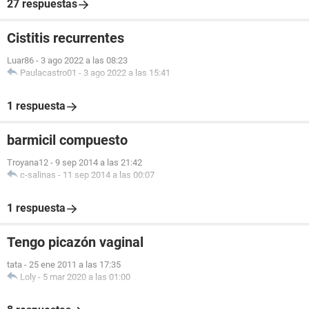
27 respuestas
Cistitis recurrentes
Luar86
-
3 ago 2022 a las 08:23
Paulacastro01
-
3 ago 2022 a las 15:41
1 respuesta
barmicil compuesto
Troyana12
-
9 sep 2014 a las 21:42
c-salinas
-
11 sep 2014 a las 00:07
1 respuesta
Tengo picazón vaginal
tata
-
25 ene 2011 a las 17:35
Loly
-
5 mar 2020 a las 01:00