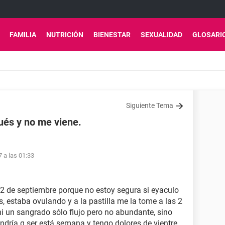
FAMILIA
NUTRICIÓN
BIENESTAR
SEXUALIDAD
GLOSARI
Siguiente Tema
pués y no me viene.
7 a las 01:33
 22 de septiembre porque no estoy segura si eyaculo
 estaba ovulando y a la pastilla me la tome a las 2
 ni un sangrado sólo flujo pero no abundante, sino
dría q ser está semana y tengo dolores de vientre