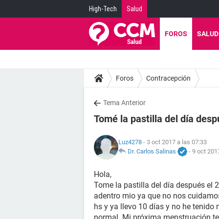
High-Tech
Salud
FOROS
SALUD
Foros
Contracepción
Tema Anterior
Tomé la pastilla del día des
Luz4278
- 3 oct 2017 a las 07:33
Dr. Carlos Salinas
-
9 oct 201
Hola,
Tome la pastilla del día después el
adentro mio ya que no nos cuidamos,
hs y ya llevo 10 días y no he tenido
normal. Mi próxima menstruación ten