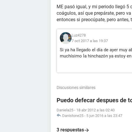
ME pasó igual, y mi periodo llegó 5
coágulos, así que prepárate, pero va
entonces si preocúpate, pero antes, 
Luz4278
7 oct 2017 a las 19:37
Si ya ha llegado el día de ayer muy 
muchísimo la hinchazón ya estoy en m
Discusiones similares
Puedo defecar despues de to
Daniela25
-
18 abr 2012 a las 02:40
Danistone25
-
5 jun 2016 a las 23:47
3 respuestas