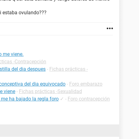
i estaba ovulando???
o me viene.
cticas -Contracepción
tilla del dia despues
-
Fichas prácticas -
iconceptiva del dia equivocado
-
Foro embarazo
e viene
-
Fichas prácticas -Sexualidad
 me ha bajado la regla foro
✓
-
Foro contracepción