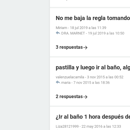
No me baja la regla tomando 
Miriam
-
18 jul 2019 a las 11:39
DRA. MARNET
-
19 jul 2019 a las 10:50
3 respuestas
pastilla y luego ir al baño, a
valenzuelacamila
-
3 nov 2015 a las 00:52
maria
-
7 nov 2015 a las 18:36
2 respuestas
¿Ir al baño 1 hora después de
Liza28121999
-
22 may 2016 a las 12:33