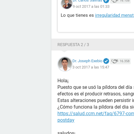
Dr. Carlos Salinas
16.108
9 oct 2017 a las 01:33
Lo que tienes es
irregularidad menst
RESPUESTA 2 / 3
Dr. Joseph Exebio
16.358
3 oct 2017 a las 15:47
Hola¡
Puesto que se usó la píldora del día
efectos es el producir retrasos, sang
Estas alteraciones pueden persistir i
¿Cómo funciona la píldora del dia s
https://salud.ccm.net/faq/6797-como
postday
saludos¡