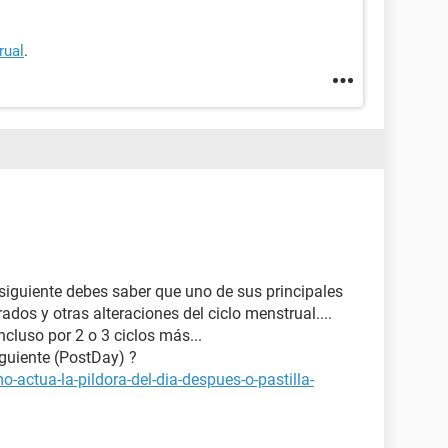
rual
.
 siguiente debes saber que uno de sus principales
rados y otras alteraciones del ciclo menstrual....
ncluso por 2 o 3 ciclos más...
iguiente (PostDay) ?
-actua-la-pildora-del-dia-despues-o-pastilla-