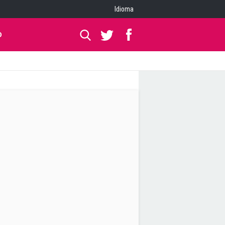
Idioma
O