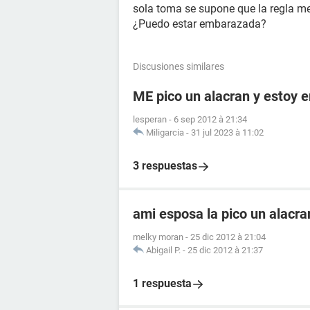
sola toma se supone que la regla me 
¿Puedo estar embarazada?
Discusiones similares
ME pico un alacran y estoy
lesperan
-
6 sep 2012 à 21:34
Miligarcia
-
31 jul 2023 à 11:02
3 respuestas
ami esposa la pico un alacr
melky moran
-
25 dic 2012 à 21:04
Abigail P.
-
25 dic 2012 à 21:37
1 respuesta