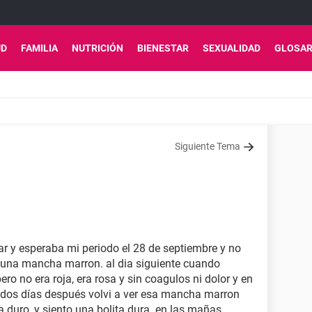
UD
FAMILIA
NUTRICIÓN
BIENESTAR
SEXUALIDAD
GLOSAR
Siguiente Tema
ar y esperaba mi periodo el 28 de septiembre y no
fue una mancha marron. al dia siguiente cuando
ro no era roja, era rosa y sin coagulos ni dolor y en
y dos días después volvi a ver esa mancha marron
a duro, y siento una bolita dura. en las mañas