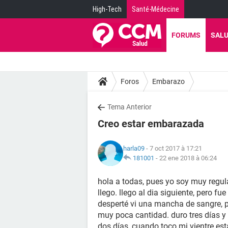
High-Tech
Santé-Médecine
FORUMS
SAL
Foros
Embarazo
Tema Anterior
Creo estar embarazada
harla09
- 7 oct 2017 à 17:21
181001
-
22 ene 2018 à 06:24
hola a todas, pues yo soy muy regul
llego. llego al dia siguiente, pero 
desperté vi una mancha de sangre, pe
muy poca cantidad. duro tres días 
dos días, cuando toco mi vientre est