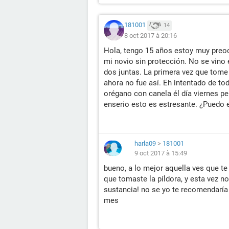
181001
14
8 oct 2017 à 20:16
Hola, tengo 15 años estoy muy preoc
mi novio sin protección. No se vino 
dos juntas. La primera vez que tome 
ahora no fue así. Eh intentado de t
orégano con canela él día viernes p
enserio esto es estresante. ¿Puedo
harla09
>
181001
9 oct 2017 à 15:49
bueno, a lo mejor aquella ves que te 
que tomaste la píldora, y esta vez n
sustancia! no se yo te recomendaría 
mes