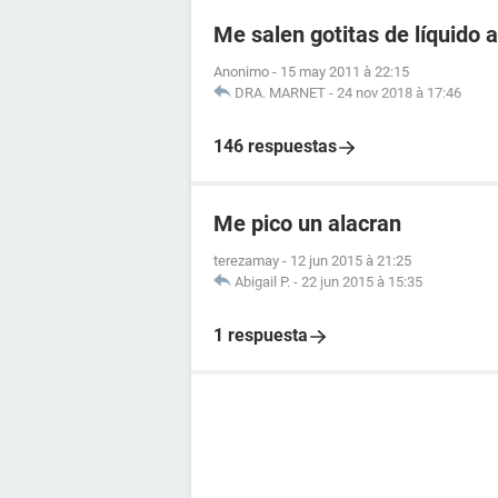
Me salen gotitas de líquido a
Anonimo
-
15 may 2011 à 22:15
DRA. MARNET
-
24 nov 2018 à 17:46
146 respuestas
Me pico un alacran
terezamay
-
12 jun 2015 à 21:25
Abigail P.
-
22 jun 2015 à 15:35
1 respuesta