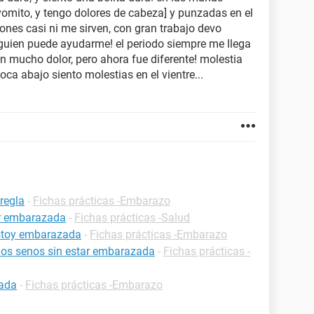
omito, y tengo dolores de cabeza] y punzadas en el
ones casi ni me sirven, con gran trabajo devo
guien puede ayudarme! el periodo siempre me llega
on mucho dolor, pero ahora fue diferente! molestia
a abajo siento molestias en el vientre...
regla
-
Fichas prácticas -Embarazo
ar embarazada
-
Fichas prácticas -Salud
estoy embarazada
-
Fichas prácticas -Embarazo
 los senos sin estar embarazada
-
Fichas prácticas -
zada
-
Fichas prácticas -Embarazo