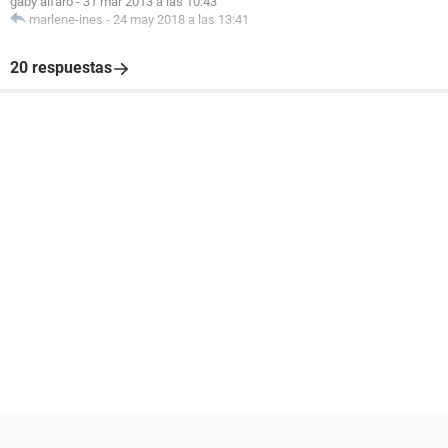
gaby alfaro
-
31 mar 2013 a las 10:43
marlene-ines
-
24 may 2018 a las 13:41
20 respuestas