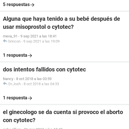
5 respuestas
Alguna que haya tenido a su bebé después de
usar misoprostol o cytotec?
meva_91
-
9 sep 2021 a las 18:41
brincon
-
9 sep 2021 a las 19:09
1 respuesta
dos intentos fallidos con cytotec
Nancy
-
8 oct 2018 a las 03:59
Dr.Josh
-
8 oct 2018 a las 04:33
1 respuesta
el ginecologo se da cuenta si provoco el aborto
con cytotec?