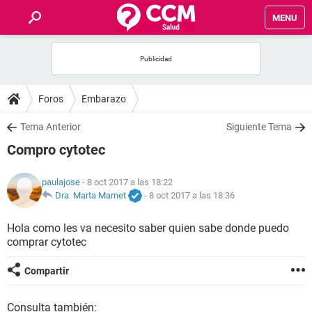
MENU
INICIO
FOROS
Foros
Embarazo
SALUD
Tema Anterior
Siguiente Tema
Compro cytotec
FAMILIA
paulajose
- 8 oct 2017 a las 18:22
NUTRICIÓN
Dra. Marta Marnet
-
8 oct 2017 a las 18:36
Hola como les va necesito saber quien sabe donde puedo
BIENESTAR
comprar cytotec
SEXUALIDAD
Compartir
GLOSARIO
Consulta también: