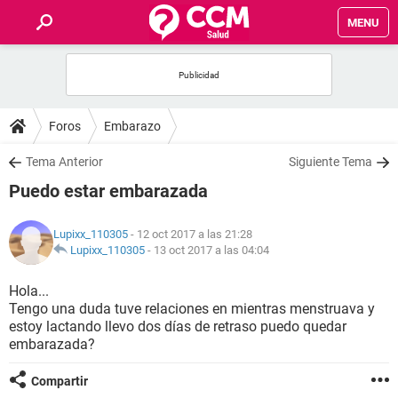
MENU
INICIO
FOROS
Foros
Embarazo
SALUD
Tema Anterior
Siguiente Tema
Puedo estar embarazada
FAMILIA
Lupixx_110305
- 12 oct 2017 a las 21:28
NUTRICIÓN
Lupixx_110305
-
13 oct 2017 a las 04:04
Hola...
BIENESTAR
Tengo una duda tuve relaciones en mientras menstruava y
estoy lactando llevo dos días de retraso puedo quedar
SEXUALIDAD
embarazada?
Compartir
GLOSARIO