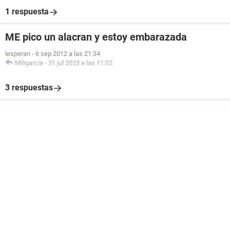
1 respuesta
ME pico un alacran y estoy embarazada
lesperan
-
6 sep 2012 a las 21:34
Miligarcia
-
31 jul 2023 a las 11:02
3 respuestas