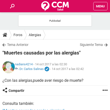
MENU
INICIO
FOROS
Foros
Alergias
SALUD
Tema Anterior
Siguiente Tema
"Muertes causadas por las alergias"
FAMILIA
nadians4214
- 14 oct 2017 a las 02:30
NUTRICIÓN
Dr. Carlos Salinas
-
14 oct 2017 a las 02:42
¿Con las alergias,puede aver riesgo de muerte?
BIENESTAR
Compartir
SEXUALIDAD
Consulta también:
GLOSARIO