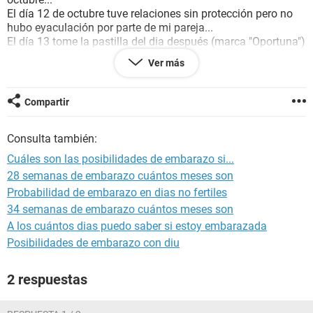
El día 12 de octubre tuve relaciones sin protección pero no
hubo eyaculación por parte de mi pareja...
El día 13 tome la pastilla del dia después (marca "Oportuna")
Ver más
-¿Hay posibilidades de embarazo?
_¿Puedo comenzar a tomar pastillas anticonceptivas el día
16 para prevenir aun mas un embarazo o comenzar a
Compartir
cuidarme?
Consulta también:
Gracias espero su respuesta...
Cuáles son las posibilidades de embarazo si...
28 semanas de embarazo cuántos meses son
Probabilidad de embarazo en dias no fertiles
34 semanas de embarazo cuántos meses son
A los cuántos dias puedo saber si estoy embarazada
Posibilidades de embarazo con diu
2 respuestas