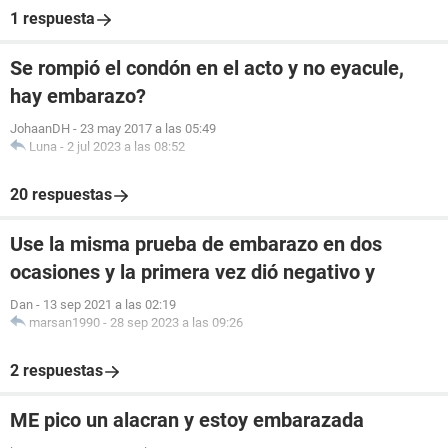
1 respuesta
Se rompió el condón en el acto y no eyacule,
hay embarazo?
JohaanDH
-
23 may 2017 a las 05:49
Luna
-
2 jul 2023 a las 08:52
20 respuestas
Use la misma prueba de embarazo en dos
ocasiones y la primera vez dió negativo y
Dan
-
13 sep 2021 a las 02:19
marsan1990
-
28 sep 2023 a las 09:26
2 respuestas
ME pico un alacran y estoy embarazada