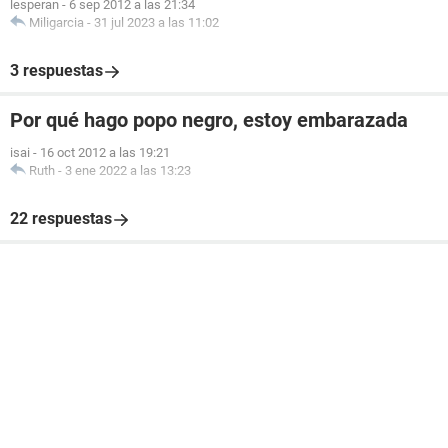
lesperan
-
6 sep 2012 a las 21:34
Miligarcia
-
31 jul 2023 a las 11:02
3 respuestas
Por qué hago popo negro, estoy embarazada
isai
-
16 oct 2012 a las 19:21
Ruth
-
3 ene 2022 a las 13:23
22 respuestas