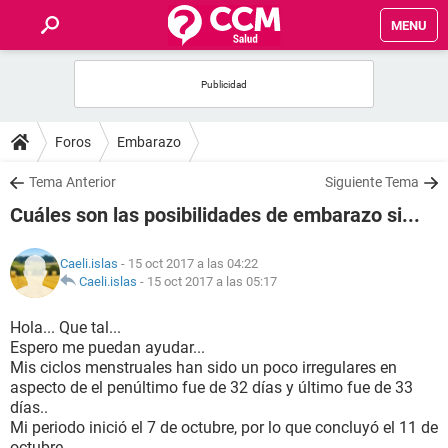
MENU
INICIO
FOROS
Foros
Embarazo
SALUD
Tema Anterior
Siguiente Tema
Cuáles son las posibilidades de embarazo si...
FAMILIA
Caeli.islas
- 15 oct 2017 a las 04:22
NUTRICIÓN
Caeli.islas
-
15 oct 2017 a las 05:17
Hola... Que tal...
BIENESTAR
Espero me puedan ayudar...
Mis ciclos menstruales han sido un poco irregulares en
SEXUALIDAD
aspecto de el penúltimo fue de 32 días y último fue de 33
días..
Mi periodo inició el 7 de octubre, por lo que concluyó el 11 de
GLOSARIO
octubre...