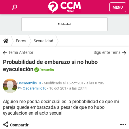
MENU
INICIO
FOROS
Foros
Sexualidad
SALUD
Tema Anterior
Siguiente Tema
Probabilidad de embarazo si no hubo
FAMILIA
eyaculación
Resuelto
NUTRICIÓN
Oscaremilio10
- Modificado el 16 oct 2017 a las 07:05
Oscaremilio10
-
16 oct 2017 a las 23:44
BIENESTAR
Alguien me podría decir cuál es la probabilidad de que mi
pareja quede embarazada a pesar de que no hubo
SEXUALIDAD
eyaculacion en el acto sexual
GLOSARIO
Compartir