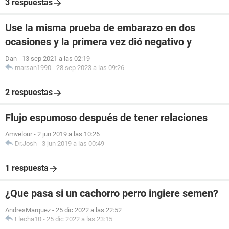
3 respuestas
Use la misma prueba de embarazo en dos
ocasiones y la primera vez dió negativo y
Dan
-
13 sep 2021 a las 02:19
marsan1990
-
28 sep 2023 a las 09:26
2 respuestas
Flujo espumoso después de tener relaciones
Amvelour
-
2 jun 2019 a las 10:26
Dr.Josh
-
3 jun 2019 a las 00:49
1 respuesta
¿Que pasa si un cachorro perro ingiere semen?
AndresMarquez
-
25 dic 2022 a las 22:52
Flecha10
-
25 dic 2022 a las 23:15