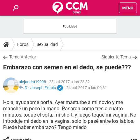
MENU
INICIO
FOROS
Foros
Sexualidad
SALUD
Tema Anterior
Siguiente Tema
Embarazo con semen en el dedo, se puede???
FAMILIA
alejandra19998
- 23 oct 2017 a las 23:32
NUTRICIÓN
Dr. Joseph Exebio
-
24 oct 2017 a las 00:31
Hola, ayudabme porfa. Ayer masturbe a mi novio y me
BIENESTAR
manché un poco la mano. Pasaron como tres o cuatro
minutos, toqué el sofá, mi short, y luego toqué mi vagina. No
SEXUALIDAD
introduje mi dedo en la vagina, solo lo pasé entre los labios.
Puede haber embarazo? Tengo miedo
GLOSARIO