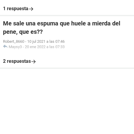
1 respuesta
Me sale una espuma que huele a mierda del
pene, que es??
Robert_8660
-
10 jul 2021 a las 07:46
Maysy3
-
20 ene 2022 a las 07:33
2 respuestas