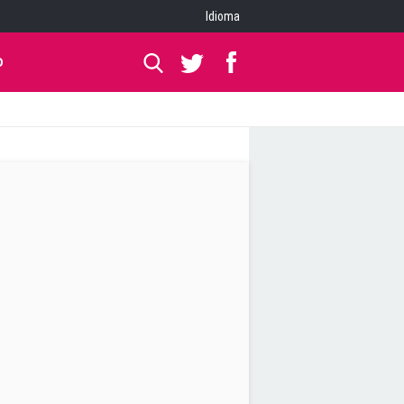
Idioma
O