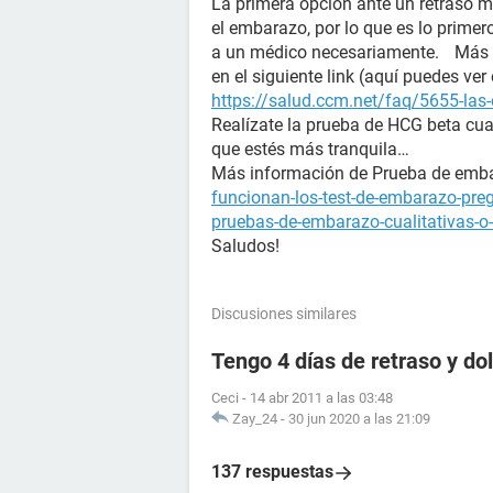
La primera opción ante un retraso m
el embarazo, por lo que es lo prime
a un médico necesariamente. Más i
en el siguiente link (aquí puedes ver
https://salud.ccm.net/faq/5655-las-
Realízate la prueba de HCG beta cua
que estés más tranquila…
Más información de Prueba de e
funcionan-los-test-de-embarazo-pre
pruebas-de-embarazo-cualitativas-o-
Saludos!
Discusiones similares
Tengo 4 días de retraso y d
Ceci
-
14 abr 2011 a las 03:48
Zay_24
-
30 jun 2020 a las 21:09
137 respuestas