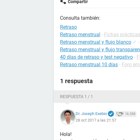
Compartir
Consulta también:
Retraso
Retraso menstrual
-
Fichas prácticas
Retraso menstrual y flujo blanco
✓
Retraso menstrual y flujo transparen
40 días de retraso y test negativo
-
F
Retraso menstrual 10 días
-
Foro em
1 respuesta
RESPUESTA 1 / 1
Dr. Joseph Exebio
16.358
28 oct 2017 a las 21:57
Hola!