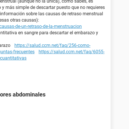
enstrual (aunque no la única), como sabes, es
ro y más simple de descartar puesto que no requieres
nformación sobre las causas de retraso menstrual
 esas otras causas):
causas-de-un-retraso-de-la-menstruacion
ntitativa en sangre para descartar el embarazo y
mbarazo
https://salud.ccm.net/faq/256-como-
guntas-frecuentes
https://salud.ccm.net/faq/6055-
cuantitativas
olores abdominales