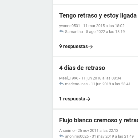
Tengo retraso y estoy ligada
yvonne0501
-
11 mar 2015 a las 18:02
Samantha
-
5 ago 2022 a las 18:19
9 respuestas
4 días de retraso
Meel_1996
-
11 jun 2018 a las 08:04
marlene-ines
-
11 jun 2018 a las 23:41
1 respuesta
Flujo blanco cremoso y retr
Anonimo
-
26 nov 2011 a las 22:12
anonimo0026
-
31 may 2019 a las 21:49