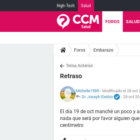
High-Tech
Salud
FOROS
SALUD
Foros
Embarazo
Tema Anterior
Retraso
Mizhelle1989
- Modificado el 28 oct 
Dr. Joseph Exebio
-
28 oct 20
El día 19 de oct manché un poco y as
nada que será por favor alguien qu
centímetro