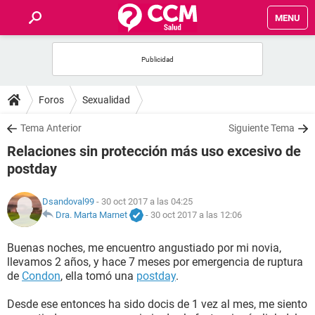
MENU
INICIO
FOROS
Foros
Sexualidad
SALUD
Tema Anterior
Siguiente Tema
Relaciones sin protección más uso excesivo de
FAMILIA
postday
NUTRICIÓN
Dsandoval99
- 30 oct 2017 a las 04:25
Dra. Marta Marnet
-
30 oct 2017 a las 12:06
BIENESTAR
Buenas noches, me encuentro angustiado por mi novia,
llevamos 2 años, y hace 7 meses por emergencia de ruptura
SEXUALIDAD
de
Condon
, ella tomó una
postday
.
Desde ese entonces ha sido docis de 1 vez al mes, me siento
GLOSARIO