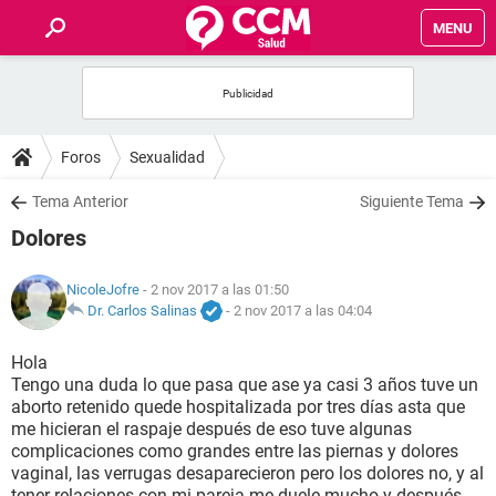
MENU
INICIO
FOROS
Foros
Sexualidad
SALUD
Tema Anterior
Siguiente Tema
Dolores
FAMILIA
NicoleJofre
- 2 nov 2017 a las 01:50
NUTRICIÓN
Dr. Carlos Salinas
-
2 nov 2017 a las 04:04
Hola
BIENESTAR
Tengo una duda lo que pasa que ase ya casi 3 años tuve un
aborto retenido quede hospitalizada por tres días asta que
SEXUALIDAD
me hicieran el raspaje después de eso tuve algunas
complicaciones como grandes entre las piernas y dolores
vaginal, las verrugas desaparecieron pero los dolores no, y al
GLOSARIO
tener relaciones con mi pareja me duele mucho y después