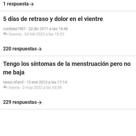
1 respuesta
5 días de retraso y dolor en el vientre
cordoba1987
-
22 dic 2011 a las 14:48
lisanna
-
24 feb 2022 a las 19:23
220 respuestas
Tengo los síntomas de la menstruación pero no
me baja
nessi ofarril
-
15 ene 2013 a las 17:14
lorena
-
2 may 2022 a las 03:39
229 respuestas