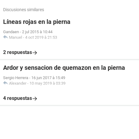
Discusiones similares
Líneas rojas en la pierna
Gandaen
-
2 jul 2015 à 10:44
Manuel
-
4 oct 2019 à 21:53
2 respuestas
Ardor y sensacion de quemazon en la pierna
Sergio Herrera
-
16 jun 2017 à 15:49
Alexander
-
10 may 2019 à 03:39
4 respuestas