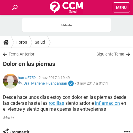
MENU
INICIO
FORUMS
Foros
Salud
SALUD
Tema Anterior
Siguiente Tema
Dolor en las piernas
FAMILIA
homa5759
- 2 nov 2017 à 19:49
NUTRICIÓN
Dra. Marlene Huancahuari
-
3 nov 2017 à 01:11
Desde hace unos días estoy con dolor en las piernas desde
BIENESTAR
las caderas hasta las
rodillas
siento ardor e
inflamacion
en
el vientre y siento que me quema las entrepiernas
SEXUALIDAD
Maria
GLOSARIO
Compartir