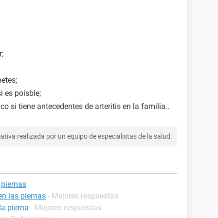
r;
etes;
i es poisble;
 si tiene antecedentes de arteritis en la familia.
.
tiva realizada por un equipo de especialistas de la salud.
 piernas
en las piernas
- Mejores respuestas
la pierna
- Mejores respuestas