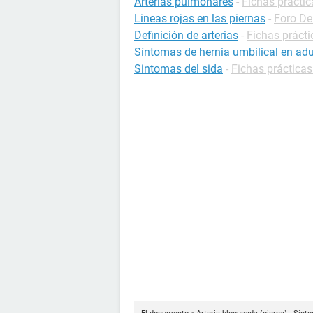
Arterias pulmonares
-
Fichas práctic
Lineas rojas en las piernas
-
Foro De
Definición de arterias
-
Fichas prácti
Síntomas de hernia umbilical en adu
Sintomas del sida
-
Fichas prácticas