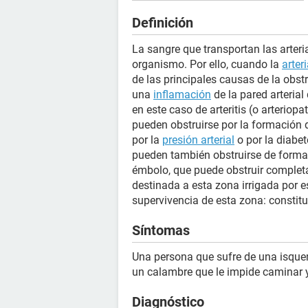
Definición
La sangre que transportan las arter
organismo. Por ello, cuando la
arter
de las principales causas de la obst
una
inflamación
de la pared arterial
en este caso de arteritis (o arteriop
pueden obstruirse por la formación d
por la
presión arterial
o por la diabet
pueden también obstruirse de forma
émbolo, que puede obstruir completam
destinada a esta zona irrigada por 
supervivencia de esta zona: consti
Síntomas
Una persona que sufre de una isquem
un calambre que le impide caminar y 
Diagnóstico