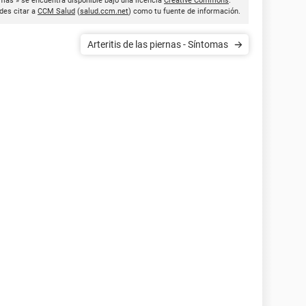
omas » se encuentra disponible bajo una licencia
Creative Commons
.
des citar a
CCM Salud
(
salud.ccm.net
) como tu fuente de información.
Arteritis de las piernas - Síntomas