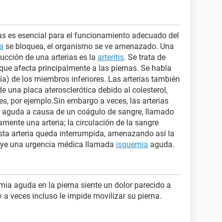
ias es esencial para el funcionamiento adecuado del
ia
se bloquea, el organismo se ve amenazado. Una
rucción de una arterias es la
arteritis
. Se trata de
 que afecta principalmente a las piernas. Se habla
atía) de los miembros inferiores. Las arterias también
e una placa aterosclerótica debido al colesterol,
es, por ejemplo.Sin embargo a veces, las arterias
 aguda a causa de un coágulo de sangre, llamado
ente una arteria; la circulación de la sangre
esta arteria queda interrumpida, amenazando así la
tuye una urgencia médica llamada
isquemia
aguda.
ia aguda en la pierna siente un dolor parecido a
a veces incluso le impide movilizar su pierna.