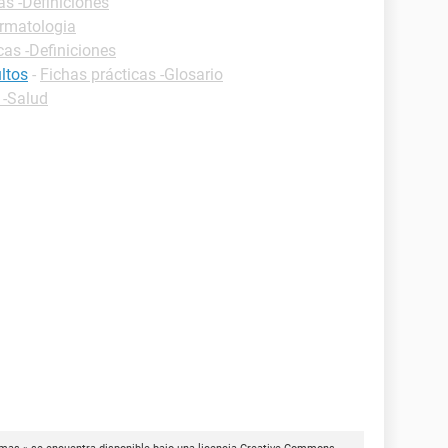
as -Definiciones
rmatologia
cas -Definiciones
ltos
-
Fichas prácticas -Glosario
 -Salud