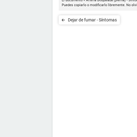
El documento « Arteria bloqueada (pierna) - Sínt
Puedes copiarlo o modificarlo libremente. No olvi
Dejar de fumar - Síntomas