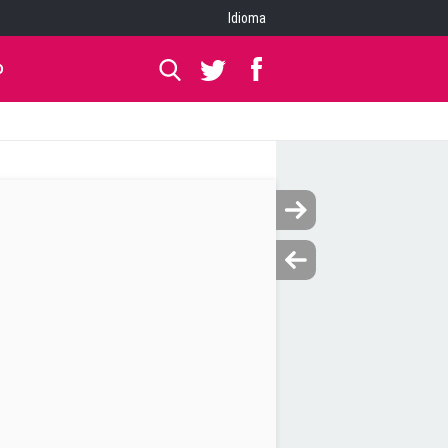
Idioma
O