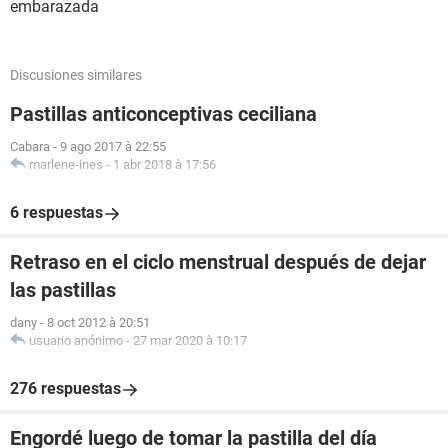
embarazada
Discusiones similares
Pastillas anticonceptivas ceciliana
Cabara
-
9 ago 2017 à 22:55
marlene-ines
-
1 abr 2018 à 17:56
6 respuestas
Retraso en el ciclo menstrual después de dejar
las pastillas
dany
-
8 oct 2012 à 20:51
usuario anónimo
-
27 mar 2020 à 10:17
276 respuestas
Engordé luego de tomar la pastilla del día