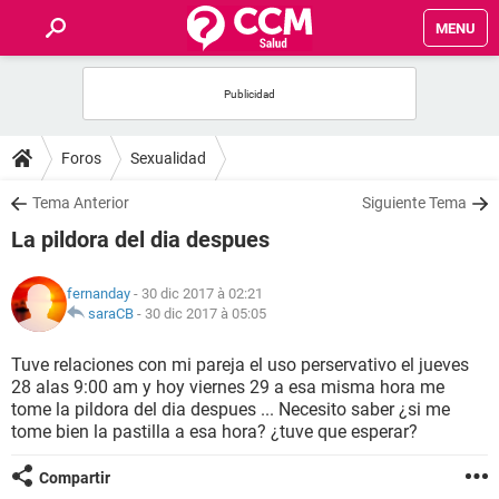
MENU
INICIO
FORUMS
Foros
Sexualidad
SALUD
Tema Anterior
Siguiente Tema
La pildora del dia despues
FAMILIA
fernanday
- 30 dic 2017 à 02:21
NUTRICIÓN
saraCB
-
30 dic 2017 à 05:05
Tuve relaciones con mi pareja el uso perservativo el jueves
BIENESTAR
28 alas 9:00 am y hoy viernes 29 a esa misma hora me
tome la pildora del dia despues ... Necesito saber ¿si me
SEXUALIDAD
tome bien la pastilla a esa hora? ¿tuve que esperar?
Compartir
GLOSARIO