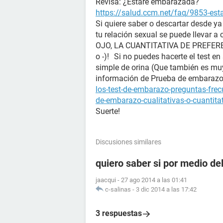
Revisa: ¿Estaré embarazada?
https://salud.ccm.net/faq/9853-es
Si quiere saber o descartar desde y
tu relación sexual se puede llevar a
OJO, LA CUANTITATIVA DE PREFERENC
o -)! Si no puedes hacerte el test en
simple de orina (Que también es mu
información de Prueba de embara
los-test-de-embarazo-preguntas-fre
de-embarazo-cualitativas-o-cuantita
Suerte!
Discusiones similares
quiero saber si por medio de
jaacqui
-
27 ago 2014 a las 01:41
c-salinas
-
3 dic 2014 a las 17:42
3 respuestas