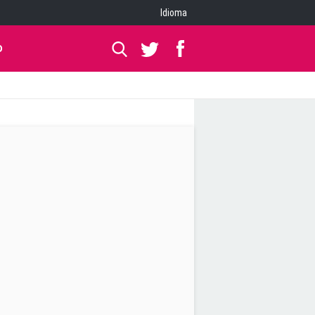
Idioma
O