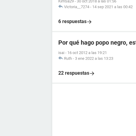
KimSa29
-
30 oct 2018 a las 01:56
Victoria__7274
-
14 sep 2021 a las 00:42
6 respuestas
Por qué hago popo negro, e
isai
-
16 oct 2012 a las 19:21
Ruth
-
3 ene 2022 a las 13:23
22 respuestas