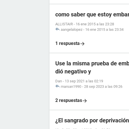
como saber que estoy embara
ALLISTAIR
-
16 ene 2015 a las 23:28
aangelalopez
-
16 ene 2015 a las 23:34
1 respuesta
Use la misma prueba de emba
dió negativo y
Dan
-
13 sep 2021 a las 02:19
marsan1990
-
28 sep 2023 a las 09:26
2 respuestas
¿El sangrado por deprivació