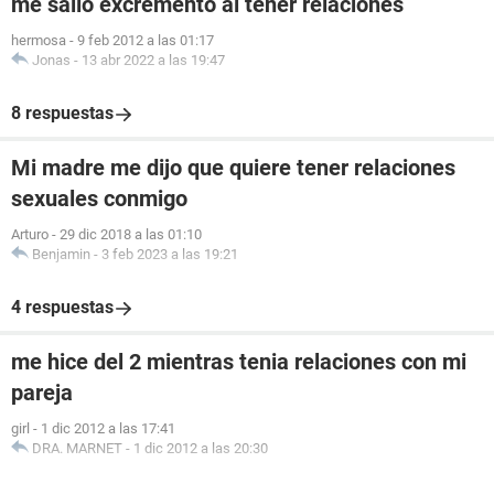
me salio excremento al tener relaciones
hermosa
-
9 feb 2012 a las 01:17
Jonas
-
13 abr 2022 a las 19:47
8 respuestas
Mi madre me dijo que quiere tener relaciones
sexuales conmigo
Arturo
-
29 dic 2018 a las 01:10
Benjamin
-
3 feb 2023 a las 19:21
4 respuestas
me hice del 2 mientras tenia relaciones con mi
pareja
girl
-
1 dic 2012 a las 17:41
DRA. MARNET
-
1 dic 2012 a las 20:30