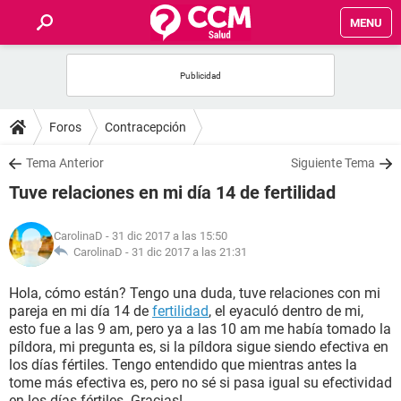
MENU
INICIO
FOROS
Foros
Contracepción
SALUD
Tema Anterior
Siguiente Tema
Tuve relaciones en mi día 14 de fertilidad
FAMILIA
CarolinaD
- 31 dic 2017 a las 15:50
NUTRICIÓN
CarolinaD -
31 dic 2017 a las 21:31
Hola, cómo están? Tengo una duda, tuve relaciones con mi
BIENESTAR
pareja en mi día 14 de
fertilidad
, el eyaculó dentro de mi,
esto fue a las 9 am, pero ya a las 10 am me había tomado la
SEXUALIDAD
píldora, mi pregunta es, si la píldora sigue siendo efectiva en
los días fértiles. Tengo entendido que mientras antes la
tome más efectiva es, pero no sé si pasa igual su efectividad
GLOSARIO
en los días fértiles. Gracias!