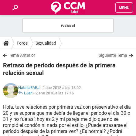
MENU
INICIO
FOROS
Foros
Sexualidad
SALUD
Tema Anterior
Siguiente Tema
Retraso de periodo después de la primera
FAMILIA
relación sexual
NUTRICIÓN
NataliaEARJ
- 2 ene 2018 a las 13:02
LJeri
-
2 ene 2018 a las 17:16
BIENESTAR
Hola, tuve relaciones por primera vez con preservativo el día
20 y se supone que me debía de llegar el periodo el día 30 o
SEXUALIDAD
31 y no fue así, hoy es 2 y mi pareja me dijo que no se
rompió el condón ni nada por el estilo, ¿Puede atrasarse el
período después de la primera vez? ¿Es normal? ¿Podré
GLOSARIO