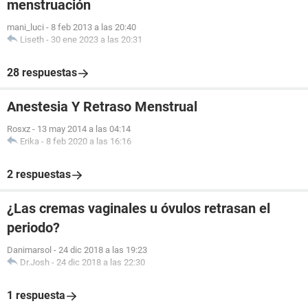
menstruación
mani_luci
-
8 feb 2013 a las 20:40
Liseth
-
30 ene 2023 a las 20:31
28 respuestas
Anestesia Y Retraso Menstrual
Rosxz
-
13 may 2014 a las 04:14
Erika
-
8 feb 2020 a las 16:16
2 respuestas
¿Las cremas vaginales u óvulos retrasan el
periodo?
Danimarsol
-
24 dic 2018 a las 19:23
Dr.Josh
-
24 dic 2018 a las 22:30
1 respuesta