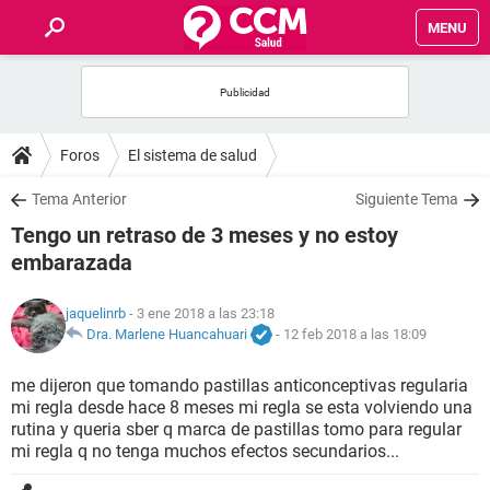
MENU
INICIO
FOROS
Foros
El sistema de salud
SALUD
Tema Anterior
Siguiente Tema
Tengo un retraso de 3 meses y no estoy
FAMILIA
embarazada
NUTRICIÓN
jaquelinrb
- 3 ene 2018 a las 23:18
Dra. Marlene Huancahuari
-
12 feb 2018 a las 18:09
BIENESTAR
me dijeron que tomando pastillas anticonceptivas regularia
mi regla desde hace 8 meses mi regla se esta volviendo una
SEXUALIDAD
rutina y queria sber q marca de pastillas tomo para regular
mi regla q no tenga muchos efectos secundarios...
GLOSARIO