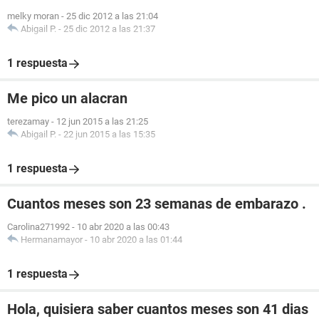
melky moran
-
25 dic 2012 a las 21:04
Abigail P.
-
25 dic 2012 a las 21:37
1 respuesta
Me pico un alacran
terezamay
-
12 jun 2015 a las 21:25
Abigail P.
-
22 jun 2015 a las 15:35
1 respuesta
Cuantos meses son 23 semanas de embarazo .
Carolina271992
-
10 abr 2020 a las 00:43
Hermanamayor
-
10 abr 2020 a las 01:44
1 respuesta
Hola, quisiera saber cuantos meses son 41 dias