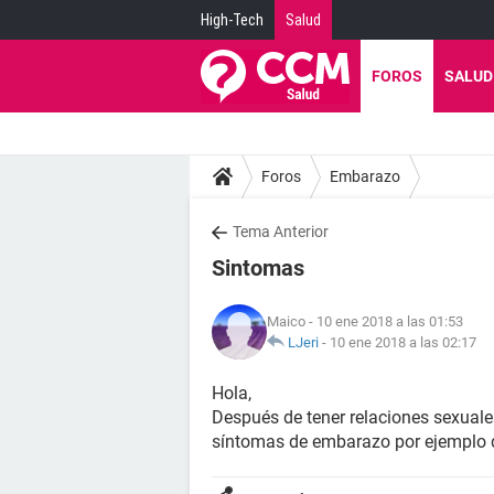
High-Tech
Salud
FOROS
SALUD
Foros
Embarazo
Tema Anterior
Sintomas
Maico
- 10 ene 2018 a las 01:53
LJeri
-
10 ene 2018 a las 02:17
Hola,
Después de tener relaciones sexuales
síntomas de embarazo por ejemplo d