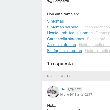
Compartir
Consulta también:
Sintomas
Sintomas del sida
-
Fichas prácticas
Hernia umbilical síntomas
-
Fichas p
Gardnerella sintomas
-
Fichas prácti
Ascitis sintomas
-
Fichas prácticas -
Esofagitis sintomas
-
Fichas práctic
1 respuesta
RESPUESTA 1 / 1
LJeri
1.783
10 ene 2018 a las 02:17
Hola,