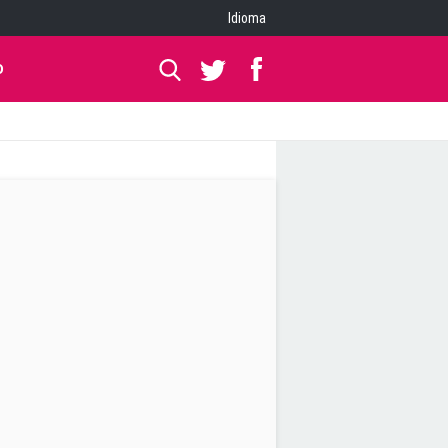
Idioma
O