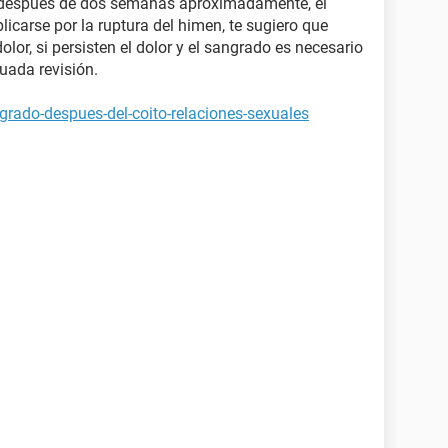
 después de dos semanas aproximadamente, el
icarse por la ruptura del himen, te sugiero que
or, si persisten el dolor y el sangrado es necesario
uada revisión.
grado-despues-del-coito-relaciones-sexuales