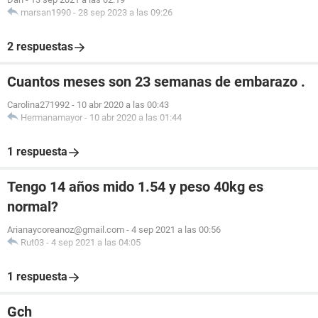
marsan1990
-
28 sep 2023 a las 09:26
2 respuestas
Cuantos meses son 23 semanas de embarazo .
Carolina271992
-
10 abr 2020 a las 00:43
Hermanamayor
-
10 abr 2020 a las 01:44
1 respuesta
Tengo 14 años mido 1.54 y peso 40kg es
normal?
Arianaycoreanoz@gmail.com
-
4 sep 2021 a las 00:56
Rut03
-
4 sep 2021 a las 04:05
1 respuesta
Gch