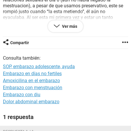
mestruacion), a pesar de que usamos preservativo, este se
rompió justo cuando “la esta metiendo”, él aún no
eyaculaba. Al ser esta mi primera vez y estar un tanto
asustada decidí también tomar la píldora del día después.
Ver más
¿Cuando debería preocuparme por la ausencia de
mestruacion? ¿Es realmente posible que esté embarazada?
Ayuda y gracias.
Compartir
Consulta también:
SOP, embarazo adolescente, ayuda
Embarazo en días no fertiles
Amoxicilina en el embarazo
Embarazo con menstruación
Embarazo con diu
Dolor abdominal embarazo
1 respuesta