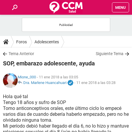
MENU
INICIO
FOROS
Foros
Adolescentes
SALUD
Tema Anterior
Siguiente Tema
SOP, embarazo adolescente, ayuda
FAMILIA
Mione_000
- 11 ene 2018 a las 03:05
NUTRICIÓN
Dra. Marlene Huancahuari
-
11 ene 2018 a las 03:28
Hola qué tal
BIENESTAR
Tengo 18 años y sufro de SOP
Tomo anticonceptivos orales, este último ciclo lo empecé
SEXUALIDAD
varios días de cuando debería haberlo empezado, pero no he
olvidado ninguna toma.
Mi período debió haber llegado el día 6, no lo hizo y mantuve
GLOSARIO
relaciones sexuales el día 8 (aún no había llegado la