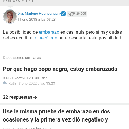
RESPUESTA 1 / 1
Dra. Marlene Huancahuari
29.005
11 ene 2018 a las 03:28
La posibilidad de
embarazo
es casi nula pero si hay dudas
debes acudir al
ginecólogo
para descartar esta posibilidad.
Discusiones similares
Por qué hago popo negro, estoy embarazada
isai
-
16 oct 2012 a las 19:21
Ruth
-
3 ene 2022 a las 13:23
22 respuestas
Use la misma prueba de embarazo en dos
ocasiones y la primera vez dió negativo y
Dan
-
13 sep 2021 a las 02:19