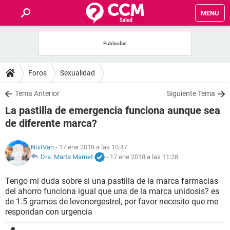
MENU
INICIO
FOROS
Foros
Sexualidad
SALUD
Tema Anterior
Siguiente Tema
La pastilla de emergencia funciona aunque sea
FAMILIA
de diferente marca?
NUTRICIÓN
NuitVan
- 17 ene 2018 a las 10:47
Dra. Marta Marnet
-
17 ene 2018 a las 11:28
BIENESTAR
Tengo mi duda sobre si una pastilla de la marca farmacias
del ahorro funciona igual que una de la marca unidosis? es
SEXUALIDAD
de 1.5 gramos de levonorgestrel, por favor necesito que me
respondan con urgencia
GLOSARIO