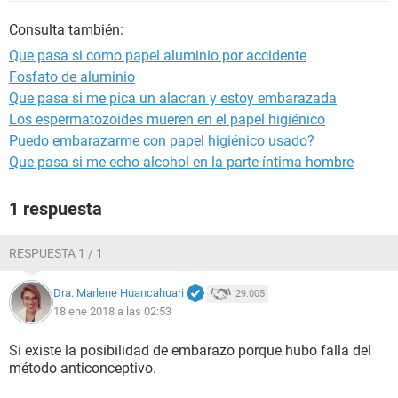
Consulta también:
Que pasa si como papel aluminio por accidente
Fosfato de aluminio
Que pasa si me pica un alacran y estoy embarazada
Los espermatozoides mueren en el papel higiénico
Puedo embarazarme con papel higiénico usado?
Que pasa si me echo alcohol en la parte íntima hombre
1 respuesta
RESPUESTA 1 / 1
Dra. Marlene Huancahuari
29.005
18 ene 2018 a las 02:53
Si existe la posibilidad de embarazo porque hubo falla del
método anticonceptivo.