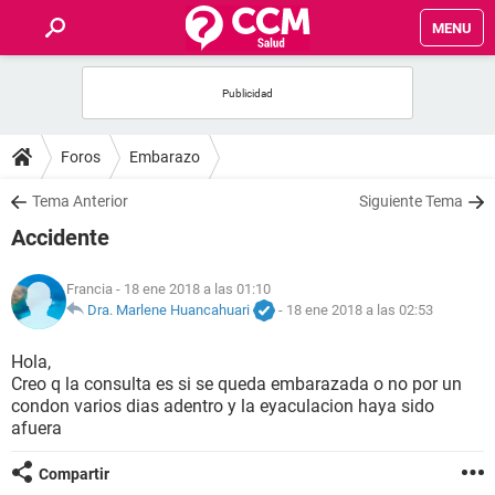
MENU
INICIO
FOROS
Foros
Embarazo
SALUD
Tema Anterior
Siguiente Tema
Accidente
FAMILIA
Francia
- 18 ene 2018 a las 01:10
NUTRICIÓN
Dra. Marlene Huancahuari
-
18 ene 2018 a las 02:53
Hola,
BIENESTAR
Creo q la consulta es si se queda embarazada o no por un
condon varios dias adentro y la eyaculacion haya sido
SEXUALIDAD
afuera
Compartir
GLOSARIO