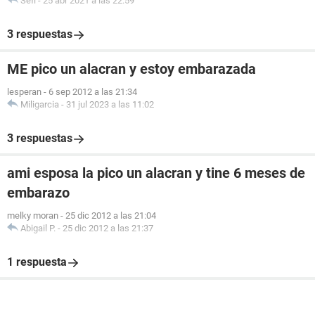
Sefi
-
25 abr 2021 a las 22:59
3 respuestas
ME pico un alacran y estoy embarazada
lesperan
-
6 sep 2012 a las 21:34
Miligarcia
-
31 jul 2023 a las 11:02
3 respuestas
ami esposa la pico un alacran y tine 6 meses de
embarazo
melky moran
-
25 dic 2012 a las 21:04
Abigail P.
-
25 dic 2012 a las 21:37
1 respuesta