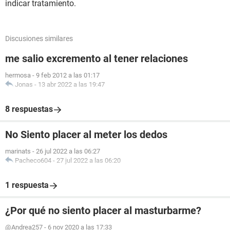
indicar tratamiento.
Discusiones similares
me salio excremento al tener relaciones
hermosa
-
9 feb 2012 a las 01:17
Jonas
-
13 abr 2022 a las 19:47
8 respuestas
No Siento placer al meter los dedos
marinats
-
26 jul 2022 a las 06:27
Pacheco604
-
27 jul 2022 a las 06:20
1 respuesta
¿Por qué no siento placer al masturbarme?
@Andrea257
-
6 nov 2020 a las 17:33