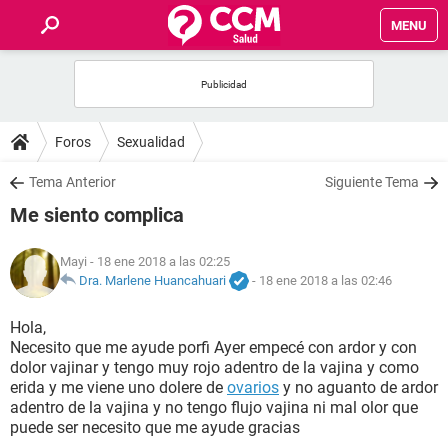
MENU
INICIO
FOROS
Foros
Sexualidad
SALUD
Tema Anterior
Siguiente Tema
Me siento complica
FAMILIA
Mayi
- 18 ene 2018 a las 02:25
NUTRICIÓN
Dra. Marlene Huancahuari
-
18 ene 2018 a las 02:46
Hola,
BIENESTAR
Necesito que me ayude porfi Ayer empecé con ardor y con
dolor vajinar y tengo muy rojo adentro de la vajina y como
SEXUALIDAD
erida y me viene uno dolere de
ovarios
y no aguanto de ardor
adentro de la vajina y no tengo flujo vajina ni mal olor que
puede ser necesito que me ayude gracias
GLOSARIO