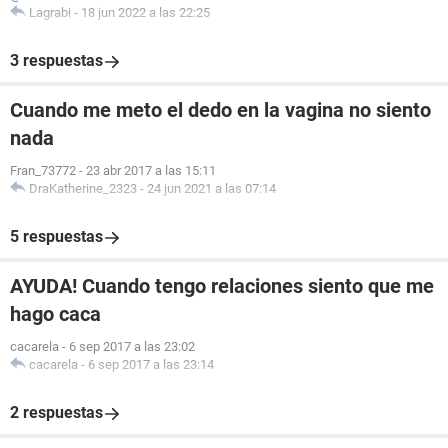
Lagrabi
-
18 jun 2022 a las 22:25
3 respuestas
Cuando me meto el dedo en la vagina no siento
nada
Fran_73772
-
23 abr 2017 a las 15:11
DraKatherine_2323
-
24 jun 2021 a las 07:14
5 respuestas
AYUDA! Cuando tengo relaciones siento que me
hago caca
cacarela
-
6 sep 2017 a las 23:02
cacarela
-
6 sep 2017 a las 23:14
2 respuestas