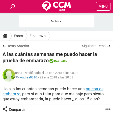
MENU
INICIO
FOROS
Foros
Embarazo
SALUD
Tema Anterior
Siguiente Tema
A las cuántas semanas me puedo hacer la
FAMILIA
prueba de embarazo
Resuelto
NUTRICIÓN
anna
- Modificado el 23 ene 2018 a las 05:28
Andrea9310
-
22 ene 2018 a las 20:08
BIENESTAR
Hola, a las cuantas semanas puedo hacer una
prueba de
embarazo
, pero si aun falta para que me baje pero siento
SEXUALIDAD
que estoy embarazada, la puedo hacer ¿ a los 15 dias?
GLOSARIO
Compartir