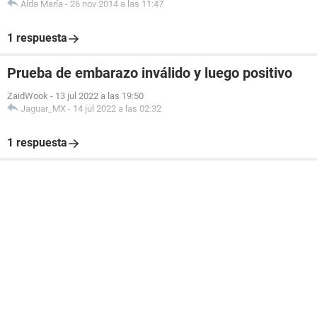
Aída María
-
26 nov 2014 a las 11:47
1 respuesta
Prueba de embarazo inválido y luego positivo
ZaidWook
-
13 jul 2022 a las 19:50
Jaguar_MX
-
14 jul 2022 a las 02:32
1 respuesta