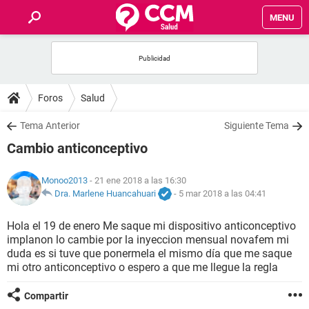
MENU
INICIO
FOROS
Foros
Salud
SALUD
Tema Anterior
Siguiente Tema
Cambio anticonceptivo
FAMILIA
Monoo2013
- 21 ene 2018 a las 16:30
NUTRICIÓN
Dra. Marlene Huancahuari
-
5 mar 2018 a las 04:41
Hola el 19 de enero Me saque mi dispositivo anticonceptivo
BIENESTAR
implanon lo cambie por la inyeccion mensual novafem mi
duda es si tuve que ponermela el mismo día que me saque
SEXUALIDAD
mi otro anticonceptivo o espero a que me llegue la regla
Compartir
GLOSARIO