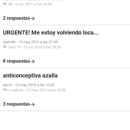
Mi
-
8 nov 2021 a las 18:54
2 respuestas
URGENTE! Me estoy volviendo loca...
Sarin98
-
10 may 2016 a las 01:09
lara113
-
11 jun 2016 a las 18:26
8 respuestas
anticonceptiva azalia
aecm
-
10 may 2015 a las 10:00
c-salinas
-
15 may 2015 a las 02:00
3 respuestas