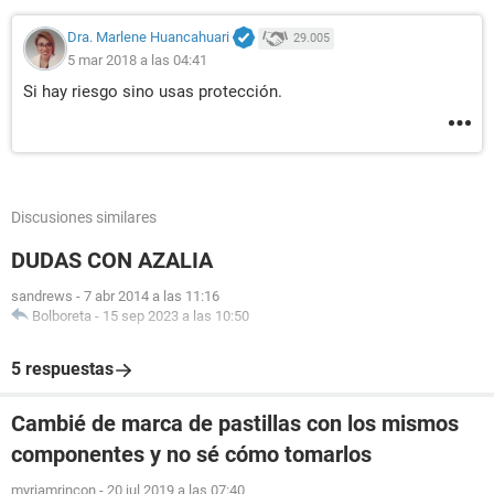
Dra. Marlene Huancahuari
29.005
5 mar 2018 a las 04:41
Si hay riesgo sino usas protección.
Discusiones similares
DUDAS CON AZALIA
sandrews
-
7 abr 2014 a las 11:16
Bolboreta
-
15 sep 2023 a las 10:50
5 respuestas
Cambié de marca de pastillas con los mismos
componentes y no sé cómo tomarlos
myriamrincon
-
20 jul 2019 a las 07:40