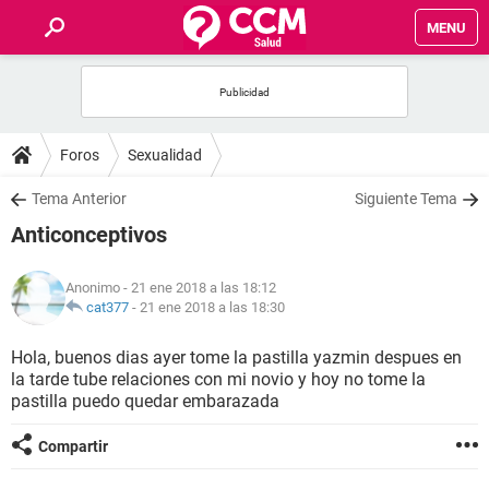
MENU
INICIO
FOROS
Foros
Sexualidad
SALUD
Tema Anterior
Siguiente Tema
Anticonceptivos
FAMILIA
Anonimo
- 21 ene 2018 a las 18:12
NUTRICIÓN
cat377
-
21 ene 2018 a las 18:30
Hola, buenos dias ayer tome la pastilla yazmin despues en
BIENESTAR
la tarde tube relaciones con mi novio y hoy no tome la
pastilla puedo quedar embarazada
SEXUALIDAD
Compartir
GLOSARIO