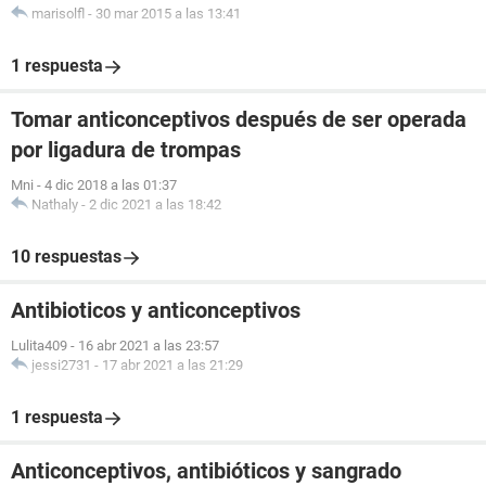
marisolfl
-
30 mar 2015 a las 13:41
1 respuesta
Tomar anticonceptivos después de ser operada
por ligadura de trompas
Mni
-
4 dic 2018 a las 01:37
Nathaly
-
2 dic 2021 a las 18:42
10 respuestas
Antibioticos y anticonceptivos
Lulita409
-
16 abr 2021 a las 23:57
jessi2731
-
17 abr 2021 a las 21:29
1 respuesta
Anticonceptivos, antibióticos y sangrado