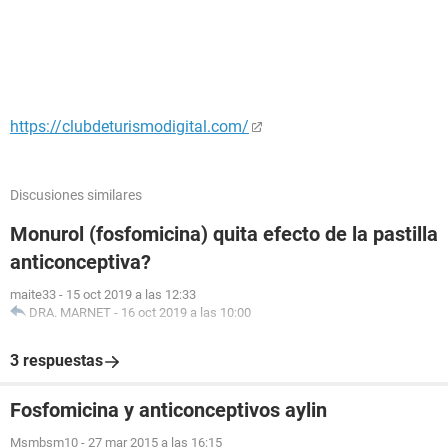
https://clubdeturismodigital.com/
Discusiones similares
Monurol (fosfomicina) quita efecto de la pastilla
anticonceptiva?
maite33
-
15 oct 2019 a las 12:33
DRA. MARNET
-
16 oct 2019 a las 10:00
3 respuestas
Fosfomicina y anticonceptivos aylin
Msmbsm10
-
27 mar 2015 a las 16:15