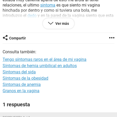
relaciones, el ultimo
sintoma
es que siento mi vagina
hinchada por dentro y como si tuviera una bola, me
introduzco el
dedo
y en la pared de la vagina siento que esta
hinchado como una bola, ademas a mi novio le salio como
Ver más
una especie de nacido en el tronco del
pene
y su color de la
cabeza a cambiado como pálido pero a la vez a morado
¿que puede ser esto? ayúdenme estoy preocupada
Compartir
Consulta también:
Tengo síntomas raros en el área de mi vagina
Síntomas de hernia umbilical en adultos
Sintomas del sida
Síntomas de la obesidad
Sintomas de anemia
Granos en la vagina
1 respuesta