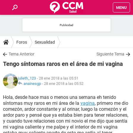
MENU
INICIO
FOROS
Foros
Sexualidad
SALUD
Tema Anterior
Siguiente Tema
Tengo síntomas raros en el área de mi vagina
FAMILIA
julieth_123
- 28 ene 2018 a las 05:51
NUTRICIÓN
anainesgp
-
28 ene 2018 a las 05:52
Hola, desde hace mas o menos una semana eh tenido
BIENESTAR
síntomas muy raros en mi área de la
vagina
, primero me dio
comezón, ardor constante y al orinar, luego la comezón y el
SEXUALIDAD
ardor paro y pensé que ya estaba bien para tener relaciones,
y cuando tuve relaciones con mi novio el me dijo que sentía
mi vagina caliente y me palpe y el interior de mi vagina
GLOSARIO
estaba muy caliente aparte de esto me ardía al tener