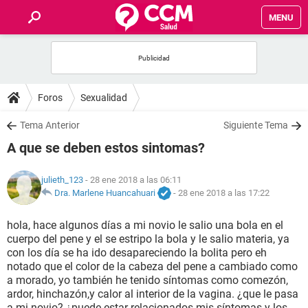
MENU
INICIO
FOROS
Foros
Sexualidad
SALUD
Tema Anterior
Siguiente Tema
A que se deben estos sintomas?
FAMILIA
julieth_123
- 28 ene 2018 a las 06:11
NUTRICIÓN
Dra. Marlene Huancahuari
-
28 ene 2018 a las 17:22
hola, hace algunos días a mi novio le salio una bola en el
BIENESTAR
cuerpo del pene y el se estripo la bola y le salio materia, ya
con los día se ha ido desapareciendo la bolita pero eh
SEXUALIDAD
notado que el color de la cabeza del pene a cambiado como
a morado, yo también he tenido síntomas como comezón,
ardor, hinchazón,y calor al interior de la vagina. ¿que le pasa
GLOSARIO
a mi novio? ¿puede estar relacionados mis síntomas y los