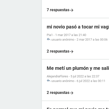
7 respuestas
mi novio pasó a tocar mi vag
Pia1
-
1 mar 2017 a las 21:40
usuario anónimo
-
2 mar 2017 a las 00:06
2 respuestas
Me metí un plumón y me sal
AlejandraFlores
-
5 jul 2022 a las 22:37
usuario anónimo
-
6 jul 2022 a las 00:11
2 respuestas