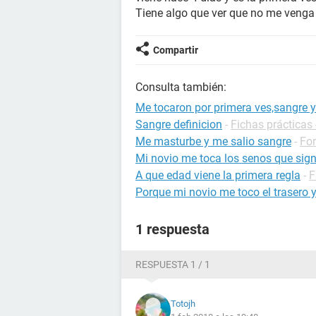
Tiene algo que ver que no me venga 
Compartir
Consulta también:
Me tocaron por primera ves,sangre 
Sangre definicion
-
Fichas prácticas 
Me masturbe y me salio sangre
-
For
Mi novio me toca los senos que sign
A que edad viene la primera regla
-
F
Porque mi novio me toco el trasero 
1 respuesta
RESPUESTA 1 / 1
Totojh