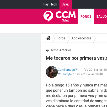
High-Tech
Salud
FOROS
SALUD
Foros
Adolescentes
Tema Anterior
Me tocaron por primera ves,
Camilamaggi71
- 1 feb 2018 a las 18
Totojh
-
1 feb 2018 a las 19:48
Hola tengo 15 años y nunca me mastu
que poner un tampón no sabría ni do
me dediaron por primera ves y me sa
ves disminuía la cantidad de sangre
viene hace 4 días y es la primera ve