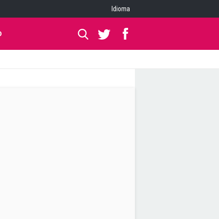
Idioma
O