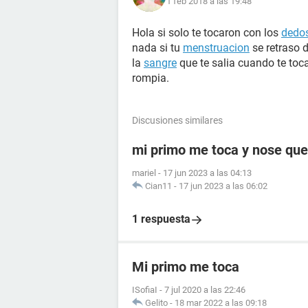
1 feb 2018 a las 19:48
Hola si solo te tocaron con los
dedo
nada si tu
menstruacion
se retraso 
la
sangre
que te salia cuando te toc
rompia.
Discusiones similares
mi primo me toca y nose que
mariel
-
17 jun 2023 a las 04:13
Cian11
-
17 jun 2023 a las 06:02
1 respuesta
Mi primo me toca
ISofiaI
-
7 jul 2020 a las 22:46
Gelito
-
18 mar 2022 a las 09:18