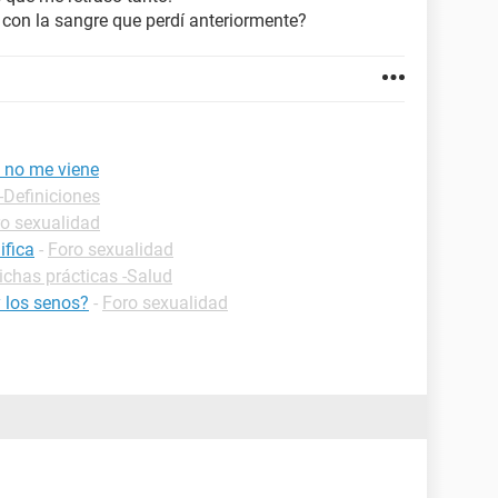
con la sangre que perdí anteriormente?
y no me viene
-Definiciones
o sexualidad
ifica
-
Foro sexualidad
ichas prácticas -Salud
y los senos?
-
Foro sexualidad