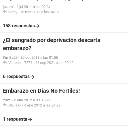
jazumi
-
2 jul 2011 a las 09:24
kathy
-
16 mar 2017 a las 04:16
158 respuestas
¿El sangrado por deprivación descarta
embarazo?
KimSa29
-
30 oct 2018 a las 01:56
Victoria__7274
-
14 sep 2021 a las 00:42
6 respuestas
Embarazo en Dias No Fertiles!
Yami
-
3 ene 2012 a las 16:22
Olivia.O.
-
4 ene 2012 a las 21:29
1 respuesta