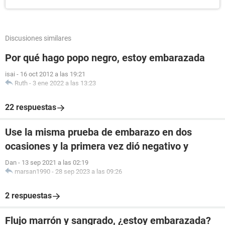
Discusiones similares
Por qué hago popo negro, estoy embarazada
isai
-
16 oct 2012 a las 19:21
Ruth
-
3 ene 2022 a las 13:23
22 respuestas
Use la misma prueba de embarazo en dos
ocasiones y la primera vez dió negativo y
Dan
-
13 sep 2021 a las 02:19
marsan1990
-
28 sep 2023 a las 09:26
2 respuestas
Flujo marrón y sangrado, ¿estoy embarazada?