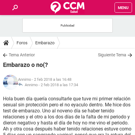
MENU
INICIO
FOROS
Foros
Embarazo
SALUD
Tema Anterior
Siguiente Tema
Embarazo o no(?
FAMILIA
Annimo
- 2 feb 2018 a las 16:48
NUTRICIÓN
Annimo -
2 feb 2018 a las 17:34
Hola buen día quería consultarle que tuve mi primer relación
BIENESTAR
sexual sin protección pero el no eyaculo dentro. Me hice dos
test de embarazo. Uno al noveno día se haber tenido
SEXUALIDAD
relaciones y el otro a los dos días de la falta de mi periodo y
dieron negativo y hasta el día de hoy no me vino el periodo.
Ah y otra cosa después haber tenido relaciones estuve como
GLOSARIO
5 días con un sangrando vaginal, pensé que era la rotura del