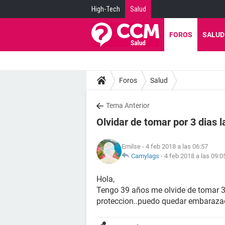
High-Tech
Salud
FOROS
SALUD
Foros
Salud
Tema Anterior
Olvidar de tomar por 3 dias l
Emilse
- 4 feb 2018 a las 06:57
Camylags
-
4 feb 2018 a las 09:0
Hola,
Tengo 39 años me olvide de tomar 3 
proteccion..puedo quedar embaraz