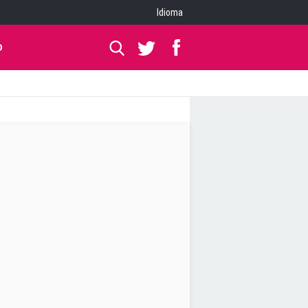
Idioma
O