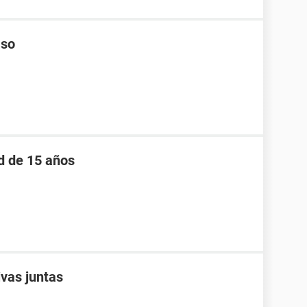
aso
d de 15 años
ivas juntas