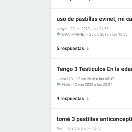
uso de pastillas evinet, mi c
babybi
-
22 dic 2018 a las 04:50
DRA. MARNET
-
25 dic 2018 a las 10:55
5 respuestas
Tengo 3 Testiculos En la eda
Juanx123
-
17 abr 2016 a las 05:37
Hola
-
12 ene 2023 a las 23:07
4 respuestas
tomé 3 pastillas anticoncept
flor
-
17 jul 2012 a las 02:37