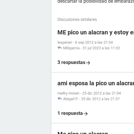
descartar la posibilidad de embaraz
Discusiones similares
ME pico un alacran y estoy
lesperan
-
6 sep 2012 a las 21:34
Miligarcia
-
31 jul 2023 a las 11:02
3 respuestas
ami esposa la pico un alacr
melky moran
-
25 dic 2012 a las 21:04
Abigail P.
-
25 dic 2012 a las 21:37
1 respuesta