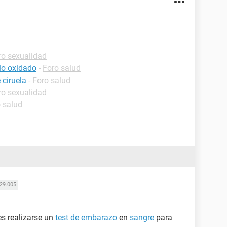
ro sexualidad
llo oxidado
-
Foro salud
 ciruela
-
Foro salud
ro sexualidad
 salud
29.005
es realizarse un
test de embarazo
en
sangre
para