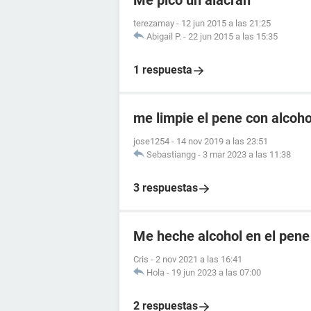
Me pico un alacran
terezamay
-
12 jun 2015 a las 21:25
Abigail P.
-
22 jun 2015 a las 15:35
1 respuesta
me limpie el pene con alcoho
jose1254
-
14 nov 2019 a las 23:51
Sebastiangg
-
3 mar 2023 a las 11:38
3 respuestas
Me heche alcohol en el pene
Cris
-
2 nov 2021 a las 16:41
Hola
-
19 jun 2023 a las 07:00
2 respuestas