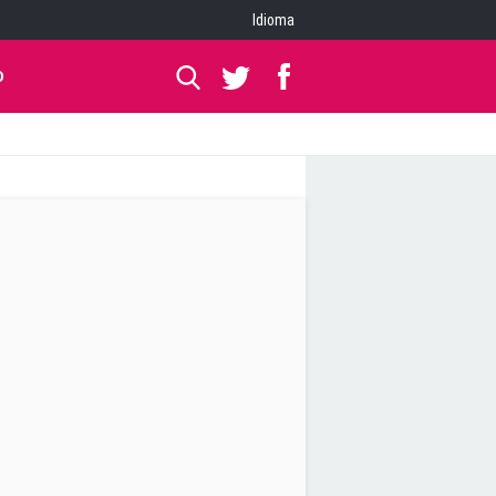
Idioma
O