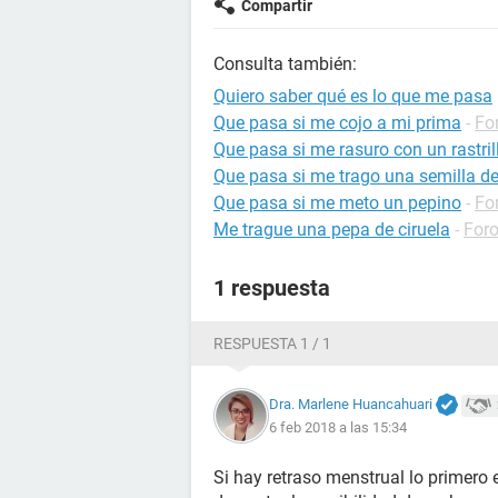
Compartir
Consulta también:
Quiero saber qué es lo que me pasa
Que pasa si me cojo a mi prima
-
Fo
Que pasa si me rasuro con un rastri
Que pasa si me trago una semilla de
Que pasa si me meto un pepino
-
Fo
Me trague una pepa de ciruela
-
Foro
1 respuesta
RESPUESTA 1 / 1
Dra. Marlene Huancahuari
6 feb 2018 a las 15:34
Si hay retraso menstrual lo primero 