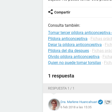
Compartir
Consulta también:
Tomar tercer píldora anticonceptiva
Pildora anticonceptiva
-
Fichas prác
Dejar la pildora anticonceptiva
-
Fic
Pildora del dia despues
-
Fichas prá
Olvido pildora anticonceptiva
-
Ficha
Quien no puede tomar torsilax
-
Fich
1 respuesta
RESPUESTA 1 / 1
Dra. Marlene Huancahuari
6 feb 2018 a las 15:35