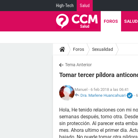
High-Tech
Salud
FOROS
SALUD
Foros
Sexualidad
Tema Anterior
Tomar tercer píldora anticon
Manuel
- 6 feb 2018 a las 06:41
Dra. Marlene Huancahuari
-
6
Hola, He tenido relaciones con mi n
semanas después, tomo otra. Desde 
sin protección. Al parecer esta embar
mes. Ahora ultimo el primer día. Act
bajado. No puede tomar otra píldora