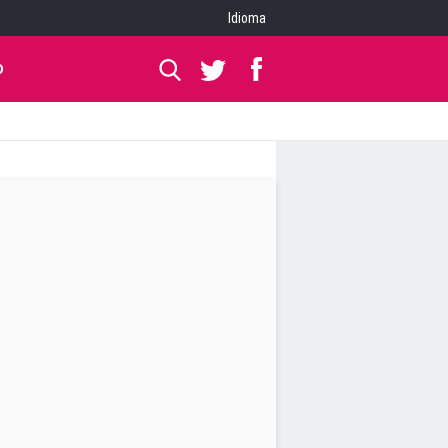
Idioma
O