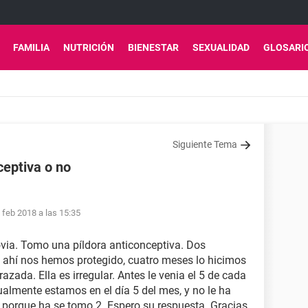
FAMILIA
NUTRICIÓN
BIENESTAR
SEXUALIDAD
GLOSARI
Siguiente Tema
ceptiva o no
 feb 2018 a las 15:35
ovia. Tomo una píldora anticonceptiva. Dos
ahí nos hemos protegido, cuatro meses lo hicimos
azada. Ella es irregular. Antes le venia el 5 de cada
ualmente estamos en el día 5 del mes, y no le ha
 porque ha se tomo 2. Espero su respuesta. Gracias