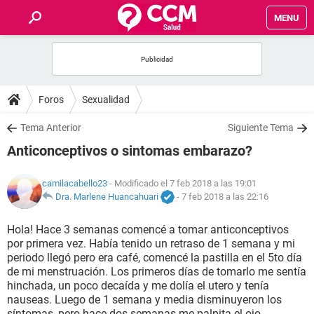
MENU
INICIO
FOROS
Foros
Sexualidad
SALUD
Tema Anterior
Siguiente Tema
Anticonceptivos o sintomas embarazo?
FAMILIA
camilacabello23
- Modificado el 7 feb 2018 a las 19:01
NUTRICIÓN
Dra. Marlene Huancahuari
-
7 feb 2018 a las 22:16
Hola! Hace 3 semanas comencé a tomar anticonceptivos
BIENESTAR
por primera vez. Había tenido un retraso de 1 semana y mi
periodo llegó pero era café, comencé la pastilla en el 5to día
SEXUALIDAD
de mi menstruación. Los primeros días de tomarlo me sentía
hinchada, un poco decaída y me dolía el utero y tenía
nauseas. Luego de 1 semana y media disminuyeron los
GLOSARIO
síntomas, pero hace dos semanas me palpita el ojo