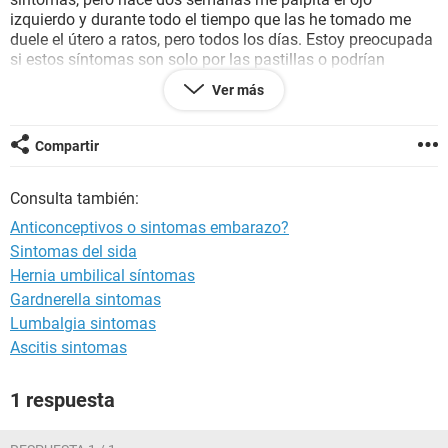
izquierdo y durante todo el tiempo que las he tomado me
duele el útero a ratos, pero todos los días. Estoy preocupada
si estos síntomas son solo por las pastillas o podrían
deberse a otra cosa, como por ej un embarazo. Que alguien
Ver más
me ayude porfavvor, también siempre he tenido muy buen
metabolismo, pero últimamente tengo problemas para ir al
baño.
Compartir
Consulta también:
Anticonceptivos o sintomas embarazo?
Sintomas del sida
Hernia umbilical síntomas
Gardnerella sintomas
Lumbalgia sintomas
Ascitis sintomas
1 respuesta