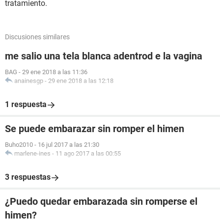
tratamiento.
Discusiones similares
me salio una tela blanca adentrod e la vagina
BAG
-
29 ene 2018 a las 11:36
anainesgp
-
29 ene 2018 a las 12:18
1 respuesta
Se puede embarazar sin romper el himen
Buho2010
-
16 jul 2017 a las 21:30
marlene-ines
-
11 ago 2017 a las 00:55
3 respuestas
¿Puedo quedar embarazada sin romperse el
himen?