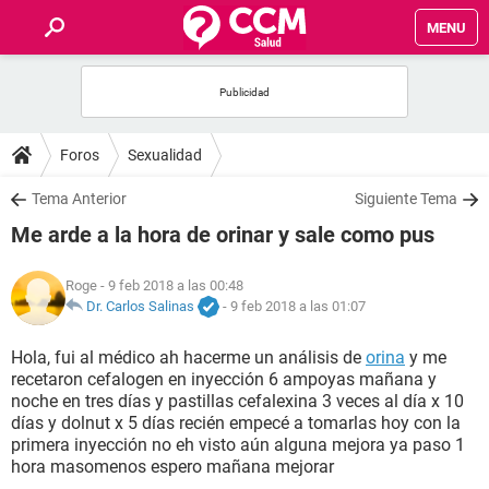
MENU
INICIO
FOROS
Foros
Sexualidad
SALUD
Tema Anterior
Siguiente Tema
Me arde a la hora de orinar y sale como pus
FAMILIA
Roge
- 9 feb 2018 a las 00:48
NUTRICIÓN
Dr. Carlos Salinas
-
9 feb 2018 a las 01:07
Hola, fui al médico ah hacerme un análisis de
orina
y me
BIENESTAR
recetaron cefalogen en inyección 6 ampoyas mañana y
noche en tres días y pastillas cefalexina 3 veces al día x 10
SEXUALIDAD
días y dolnut x 5 días recién empecé a tomarlas hoy con la
primera inyección no eh visto aún alguna mejora ya paso 1
hora masomenos espero mañana mejorar
GLOSARIO